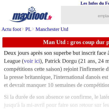
Les Infos du F
27/01
Man City
: Marmoush pousse pour un 
emplac
27/01
Bayern
: discussions ouvertes avec K
>
>
Actu foot
PL
Manchester Utd
27/01
Rennes
: Al-Hilal recalé pour Meïté
Man Utd : gros coup dur p
27/01
OM
: Mughe transféré à Chypre (offic
Deux jours après son superbe but inscrit face 
27/01
West Ham
: un nouveau concurrent po
League (
voir ici
), Patrick
Dorgu
(21 ans, 24 ma
compétitions cette saison) rejoint l'infirmerie
27/01
Bournemouth
: Rayan enrôlé pour 35 
la presse britannique, l'international danois es
et devrait manquer 10 semaines de compétitio
27/01
Inter
: Perisic in, Luis Henrique out ?
Si la durée de son absence se confirme, le laté
27/01
PSG
: le mercato, l'annonce de Luis E
jusqu'à la mi-avril pour faire son retour sur le