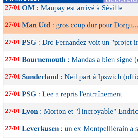
de
27/01
OM
: Maupay est arrivé à Séville
lecture
27/01
Man Utd
: gros coup dur pour Dorgu..
OK
27/01
PSG
: Dro Fernandez voit un "projet 
27/01
Bournemouth
: Mandas a bien signé (o
27/01
Sunderland
: Neil part à Ipswich (offi
27/01
PSG
: Lee a repris l'entraînement
27/01
Lyon
: Morton et "l'incroyable" Endri
27/01
Leverkusen
: un ex-Montpelliérain a s