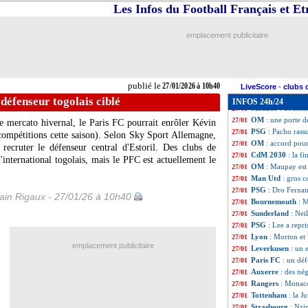
Rennes
: Al-Hilal
27/01
Les Infos du Football Français et E
OM
: Mughe trans
27/01
West Ham
: un n
27/01
emplacement publicitaire
Bournemouth
: 
27/01
Inter
: Perisic in
27/01
PSG
: le mercato
27/01
Liverpool
: un dé
27/01
publié le
27/01/2026 à 10h40
Lyon
: les Bad G
27/01
LiveScore
-
clubs 
OM
: Joseph a sig
27/01
 défenseur togolais ciblé
INFOS 24h/24
Monaco
: Soumar
27/01
OM
: une porte 
27/01
ce mercato hivernal, le Paris FC pourrait enrôler Kévin
PSG
: Pacho rass
27/01
compétitions cette saison). Selon Sky Sport Allemagne,
OM
: accord pou
27/01
 recruter le défenseur central d'Estoril. Des clubs de
CdM 2030
: la f
27/01
'international togolais, mais le PFC est actuellement le
OM
: Maupay est 
27/01
Man Utd
: gros 
27/01
PSG
: Dro Fernan
27/01
in Rigaux - 27/01/26 à 10h40
Bournemouth
: M
27/01
Sunderland
: Nei
27/01
PSG
: Lee a repri
27/01
Lyon
: Morton et 
27/01
emplacement publicitaire
Leverkusen
: un 
27/01
Paris FC
: un déf
27/01
Auxerre
: des né
27/01
Rangers
: Monaco
27/01
Tottenham
: la 
27/01
Strasbourg
: Nzi
27/01