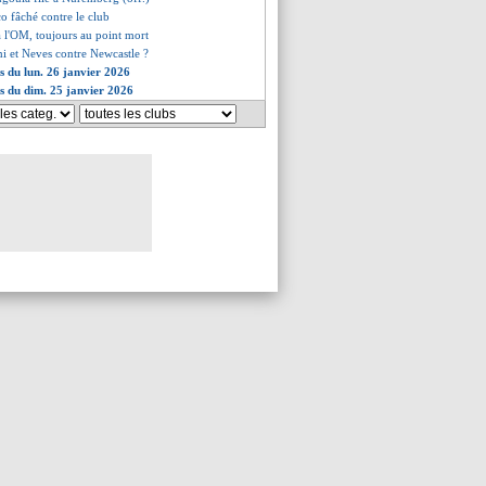
co fâché contre le club
à l'OM, toujours au point mort
i et Neves contre Newcastle ?
es du lun. 26 janvier 2026
es du dim. 25 janvier 2026