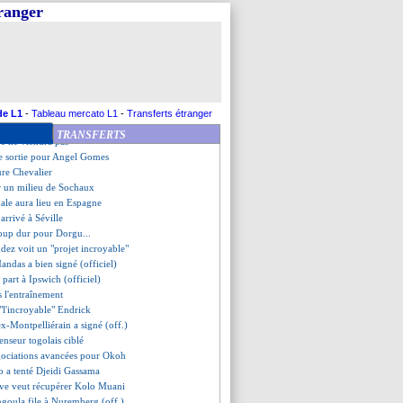
 recalé pour Meïté
tranger
féré à Chypre (officiel)
ouveau concurrent pour Areola ?
Rayan enrôlé pour 35 M€ (off.)
, Luis Henrique out ?
, l'annonce de Luis Enrique
fenseur autrichien signe (off.)
ones préviennent Textor
de L1
-
Tableau mercato L1
-
Transferts étranger
né (officiel)
TRANSFERTS
é ne viendra pas
de sortie pour Angel Gomes
ure Chevalier
r un milieu de Sochaux
inale aura lieu en Espagne
arrivé à Séville
coup dur pour Dorgu...
dez voit un "projet incroyable"
andas a bien signé (officiel)
l part à Ipswich (officiel)
s l'entraînement
"l'incroyable" Endrick
ex-Montpelliérain a signé (off.)
enseur togolais ciblé
gociations avancées pour Okoh
 a tenté Djeidi Gassama
Juve veut récupérer Kolo Muani
ngoula file à Nuremberg (off.)