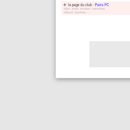
la page du club :
Paris FC
bilan, stats, réultats, calendrier,
effectif, tranferts, ...