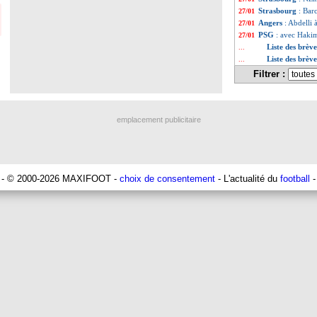
Strasbourg
: Bar
27/01
Angers
: Abdelli 
27/01
PSG
: avec Hakim
27/01
Liste des brèv
...
Liste des brèv
...
Filtrer :
emplacement publicitaire
- © 2000-2026 MAXIFOOT -
choix de consentement
- L'actualité du
football
-