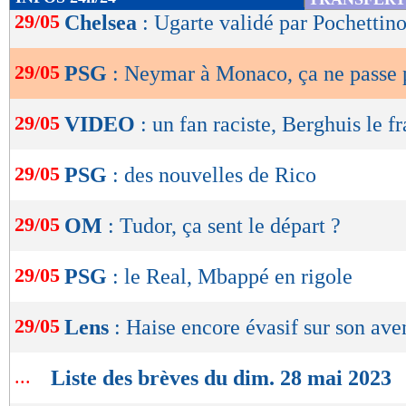
de
29/05
Chelsea
: Ugarte validé par Pochettin
lecture
29/05
PSG
: Neymar à Monaco, ça ne passe p
OK
29/05
VIDEO
: un fan raciste, Berghuis le f
29/05
PSG
: des nouvelles de Rico
29/05
OM
: Tudor, ça sent le départ ?
29/05
PSG
: le Real, Mbappé en rigole
29/05
Lens
: Haise encore évasif sur son ave
...
Liste des brèves du dim. 28 mai 2023