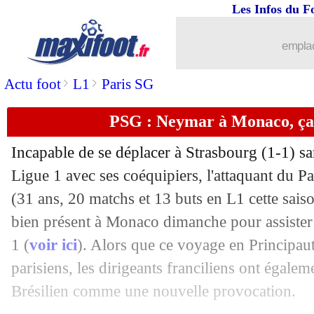
Les Infos du F
29/05
Juve
: Allegri n'a pas une équipe pour
emplac
29/05
Chelsea
: Pochettino, c'est fait ! (offic
>
>
Actu foot
L1
Paris SG
29/05
Francfort
: Kamada a bien choisi Mil
PSG : Neymar à Monaco, ça n
29/05
Barça
: prolongation imminente pour
Incapable de se déplacer à Strasbourg (1-1) sam
29/05
PSG
: Neymar ironise sur les rumeurs
Ligue 1 avec ses coéquipiers, l'attaquant du 
(31 ans, 20 matchs et 13 buts en L1 cette saison
29/05
Trophées UNFP
: Mendes, Cabella in
bien présent à Monaco dimanche pour assiste
1 (
voir ici
). Alors que ce voyage en Principauté
29/05
Atletico
: Griezmann et son retour en 
parisiens, les dirigeants franciliens ont égalem
Brésilien comme une nouvelle provocation.
29/05
Bayern
: un ancien craint un départ d