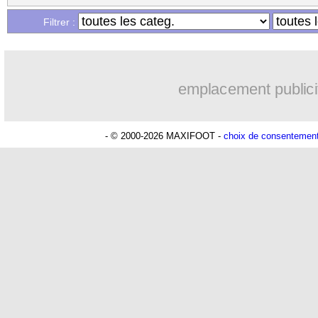
...
Liste des brèves du sam. 27 mai 2023
Filtrer :
emplacement publici
- © 2000-2026 MAXIFOOT -
choix de consentemen