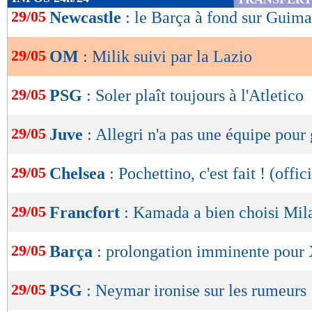
de
29/05
Newcastle
: le Barça à fond sur Guima
lecture
29/05
OM
: Milik suivi par la Lazio
OK
29/05
PSG
: Soler plaît toujours à l'Atletico
29/05
Juve
: Allegri n'a pas une équipe pour
29/05
Chelsea
: Pochettino, c'est fait ! (offic
29/05
Francfort
: Kamada a bien choisi Mil
29/05
Barça
: prolongation imminente pour
29/05
PSG
: Neymar ironise sur les rumeurs