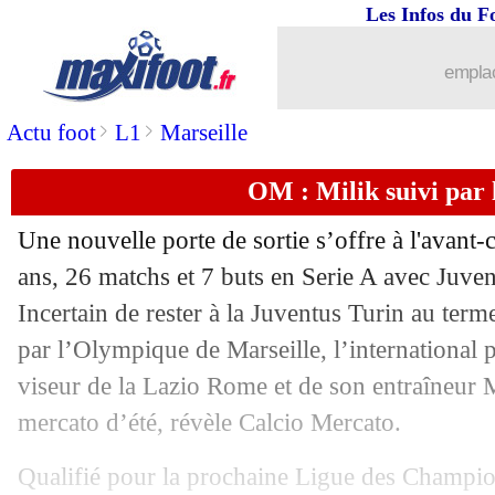
Les Infos du F
29/05
Auxerre
: Niang sera réintégré
emplac
29/05
Barça
: avec Messi, Xavi ne changerai
>
>
Actu foot
L1
Marseille
29/05
Montpellier
: la porte ouverte pour De
OM : Milik suivi par 
29/05
Naples
: Spalletti explique son départ
Une nouvelle porte de sortie s’offre à l'avant
29/05
OM
: le regret de Sanchez
ans, 26 matchs et 7 buts en Serie A avec Juven
Incertain de rester à la Juventus Turin au terme
29/05
PSG
: un intérêt pour Ødegaard ?
par l’Olympique de Marseille, l’international 
viseur de la Lazio Rome et de son entraîneur 
29/05
Man Utd
: Ten Hag en attend plus de
mercato d’été, révèle Calcio Mercato.
29/05
Montpellier
: Nicollin encense Der Z
Qualifié pour la prochaine Ligue des Champio