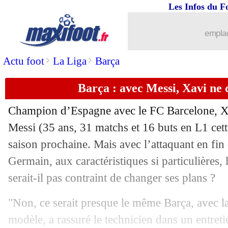
Les Infos du F
emplac
>
>
Actu foot
La Liga
Barça
Barça : avec Messi, Xavi ne 
Champion d’Espagne avec le FC Barcelone, X
Messi
(35 ans, 31 matchs et 16 buts en L1 cette
saison prochaine. Mais avec l’attaquant en fin 
...
brèves d'AUJOURD'HUI ( 6 août 202
Germain, aux caractéristiques si particulières,
serait-il pas contraint de changer ses plans ?
...
Liste des brèves du mar. 30 mai 2023
"Non, ce serait presque le même Barça, avec 
29/05
PSG
: Messi va se décider rapidement
modèle, a rassuré le technicien dans un entret