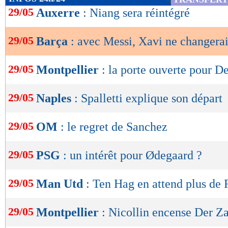
de
29/05
Auxerre
: Niang sera réintégré
lecture
29/05
Barça
: avec Messi, Xavi ne changerai
OK
29/05
Montpellier
: la porte ouverte pour De
29/05
Naples
: Spalletti explique son départ
29/05
OM
: le regret de Sanchez
29/05
PSG
: un intérêt pour Ødegaard ?
29/05
Man Utd
: Ten Hag en attend plus de
29/05
Montpellier
: Nicollin encense Der Z