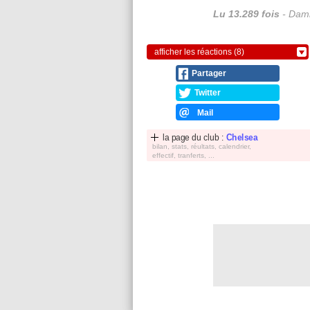
Lu 13.289 fois
- Dami
afficher les réactions (8)
Partager
Twitter
Mail
la page du club :
Chelsea
bilan, stats, réultats, calendrier,
effectif, tranferts, ...