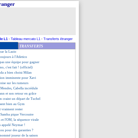
tranger
ino a 3 premières priorités
oomen, c'est bouclé (off.)
n savoure, mais...
n départ possible ?
 voir Fonseca à l’OM
décidé à rester
accroche les gants (off.)
de L1
-
Tableau mercato L1
-
Transferts étranger
lo poussé dehors cet été
TRANSFERTS
arça à fond sur Guimaraes !
 par la Lazio
 toujours à l'Atletico
a pas une équipe pour gagner
no, c'est fait ! (officiel)
da a bien choisi Milan
tion imminente pour Xavi
nise sur les rumeurs
 Mendes, Cabella incrédule
ann et son retour en grâce
en craint un départ de Tuchel
 sent bien au Gym
t vraiment rester
 Samba pique Vercoutre
s et l'OM, la séquence virale
a appelé Neymar !
flou pour des garanties ?
 nommé joueur de la saison