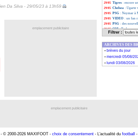
Tigres
: encore u
29/05
en Da Silva - 29/05/23 à 13h59
Chelsea
: Ugarte 
29/05
PSG
: Neymar à M
29/05
VIDEO
: un fan r
29/05
PSG
: des nouvel
29/05
emplacement publicitaire
OM
: Tudor, ça s
29/05
Filtrer :
PSG
: le Real, M
29/05
Lens
: Haise enco
29/05
ARCHIVES DES B
Liste des brèv
...
.
Liste des brèv
...
brèves du jour
.
mercredi 05/08/20
.
lundi 03/08/2026
emplacement publicitaire
- © 2000-2026 MAXIFOOT -
choix de consentement
- L'actualité du
football
-