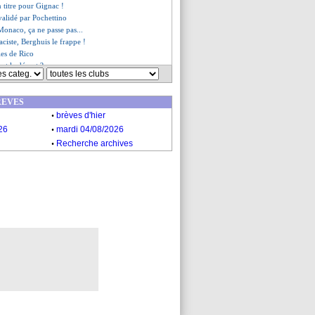
n titre pour Gignac !
validé par Pochettino
onaco, ça ne passe pas...
aciste, Berghuis le frappe !
les de Rico
ent le départ ?
bappé en rigole
re évasif sur son avenir
REVES
es du dim. 28 mai 2023
.
es du sam. 27 mai 2023
brèves d'hier
.
26
mardi 04/08/2026
.
Recherche archives