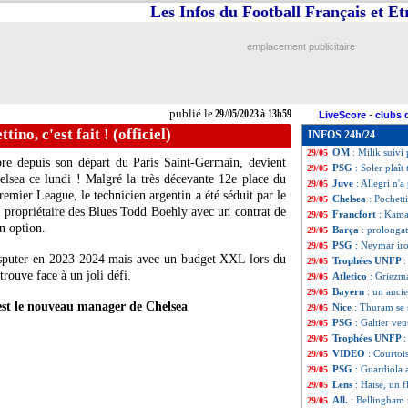
Les Infos du Football Français et E
Chelsea
: Pochett
29/05
Ajax
: Van den B
29/05
Lens
: Oughourlia
29/05
emplacement publicitaire
Real
: Benzema, u
29/05
Lille
: Riolo veut
29/05
Barça
: Raphinha 
29/05
Divers
: Subasic r
29/05
publié le
29/05/2023 à 13h59
LiveScore
-
clubs 
Man City
: Cance
29/05
tino, c'est fait ! (officiel)
INFOS 24h/24
Newcastle
: le B
29/05
OM
: Milik suivi
29/05
re depuis son départ du Paris Saint-Germain, devient
PSG
: Soler plaît
29/05
lsea ce lundi ! Malgré la très décevante 12e place du
Juve
: Allegri n'
29/05
remier League, le technicien argentin a été séduit par le
Chelsea
: Pochetti
29/05
propriétaire des Blues Todd Boehly avec un contrat de
Francfort
: Kama
29/05
n option.
Barça
: prolonga
29/05
PSG
: Neymar iro
29/05
isputer en 2023-2024 mais avec un budget XXL lors du
Trophées UNFP
:
29/05
rouve face à un joli défi.
Atletico
: Griezm
29/05
Bayern
: un anci
29/05
est le nouveau manager de Chelsea
Nice
: Thuram se
29/05
PSG
: Galtier veu
29/05
Trophées UNFP
:
29/05
VIDEO
: Courtoi
29/05
PSG
: Guardiola 
29/05
Lens
: Haise, un 
29/05
All.
: Bellingham
29/05