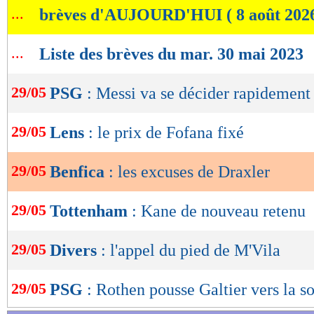
...
brèves d'AUJOURD'HUI ( 8 août 202
de
lecture
...
Liste des brèves du mar. 30 mai 2023
OK
29/05
PSG
: Messi va se décider rapidement
29/05
Lens
: le prix de Fofana fixé
29/05
Benfica
: les excuses de Draxler
29/05
Tottenham
: Kane de nouveau retenu
29/05
Divers
: l'appel du pied de M'Vila
29/05
PSG
: Rothen pousse Galtier vers la so