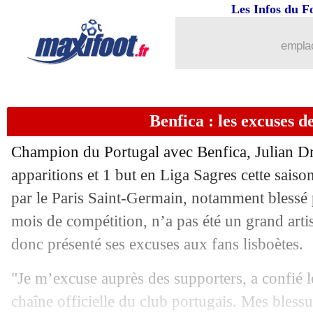
Les Infos du F
emplac
Benfica : les excuses d
Champion du Portugal avec Benfica,
Julian D
apparitions et 1 but en Liga Sagres cette saison)
par le Paris Saint-Germain, notamment blessé p
mois de compétition, n’a pas été un grand art
donc présenté ses excuses aux fans lisboètes.
"Je m’excuse auprès des supporters, a confié le
chaîne officielle du club portugais. Mes bles