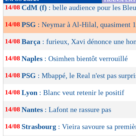
de
14/08
CdM (f)
: belle audience pour les Ble
lecture
14/08
PSG
: Neymar à Al-Hilal, quasiment
OK
14/08
Barça
: furieux, Xavi dénonce une hon
14/08
Naples
: Osimhen bientôt verrouillé
14/08
PSG
: Mbappé, le Real n'est pas surpri
14/08
Lyon
: Blanc veut retenir le positif
14/08
Nantes
: Lafont ne rassure pas
14/08
Strasbourg
: Vieira savoure sa premiè