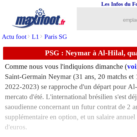
Les Infos du F
14/08
PSG
: Ekitike plait toujours au Milan
emplac
14/08
Besiktas
: Oxlade-Chamberlain, ça né
>
>
Actu foot
L1
Paris SG
14/08
Real
: Güler opéré avec succès du gen
PSG : Neymar à Al-Hilal, q
14/08
Chelsea
: Liverpool a un accord pour 
Comme nous vous l'indiquions dimanche (
voi
14/08
Lyon
: Tagliafico pisté et tenté par l'A
Saint-Germain
Neymar
(31 ans, 20 matchs et 
2022-2023) se rapproche d'un départ pour Al-H
14/08
Italie
: Spalletti ciblé pour l'après-Ma
mercato d'été. L'international brésilien s'est d
saoudienne concernant un futur contrat de 2 a
14/08
PSG
: Neymar, visite médicale avec A
supplémentaire en option, et un salaire annuel
d'euros.
14/08
Nantes
: Lafont absent pour 2 mois