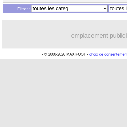
...
Liste des brèves du dim. 13 août 2023
Filtrer :
...
Liste des brèves du sam. 12 août 2023
emplacement publici
- © 2000-2026 MAXIFOOT -
choix de consentemen