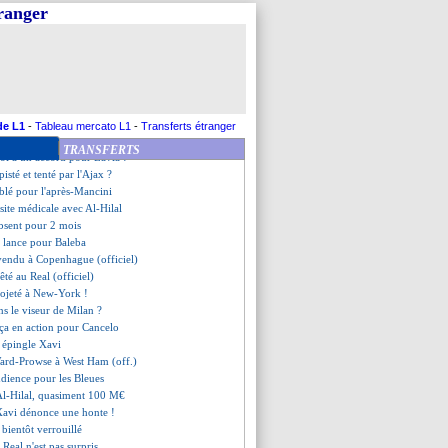
 rapproche aussi de la Roma
tranger
 la réponse de Veretout
 seconde option
, un salaire encore plus fou ?
a détruit Mancini !
e penche sur Malinovskyi
it toujours au Milan
-Chamberlain, ça négocie
de L1
-
Tableau mercato L1
-
Transferts étranger
é avec succès du genou
TRANSFERTS
ol a un accord pour Lavia !
pisté et tenté par l'Ajax ?
ciblé pour l'après-Mancini
site médicale avec Al-Hilal
absent pour 2 mois
e lance pour Baleba
vendu à Copenhague (officiel)
êté au Real (officiel)
rojeté à New-York !
ns le viseur de Milan ?
rça en action pour Cancelo
 épingle Xavi
ard-Prowse à West Ham (off.)
udience pour les Bleues
Al-Hilal, quasiment 100 M€
 Xavi dénonce une honte !
bientôt verrouillé
Real n'est pas surpris