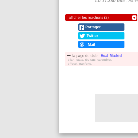
Lu 17.380 fois
- Alex
afficher les réactions (2)
Partager
Twitter
Mail
la page du club :
Real Madrid
bilan, stats, réultats, calendrier,
effectif, tranferts, ...