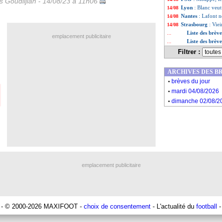
is Goudlijian - 14/08/23 à 11h06
Lyon
: Blanc veut 
14/08
Nantes
: Lafont n
14/08
Strasbourg
: Vie
14/08
Liste des brèv
...
emplacement publicitaire
Liste des brèv
...
Filtrer :
ARCHIVES DES B
.
brèves du jour
.
mardi 04/08/2026
.
dimanche 02/08/2
emplacement publicitaire
- © 2000-2026 MAXIFOOT -
choix de consentement
- L'actualité du
football
-