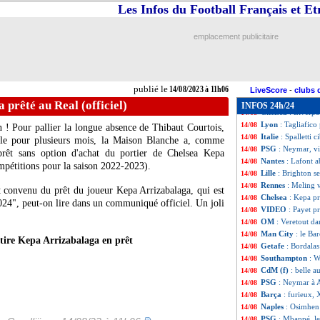
PSG
: Sanches se
14/08
Les Infos du Football Français et E
OM
: le mercato,
14/08
Italie
: Conte, la
14/08
emplacement publicitaire
Al-Hilal
: Neymar
14/08
Italie
: La Gazzett
14/08
OM
: le Genoa s
14/08
PSG
: Ekitike pla
14/08
publié le
14/08/2023 à 11h06
Besiktas
: Oxlade
14/08
LiveScore
-
clubs 
Real
: Güler opér
14/08
 prêté au Real (officiel)
INFOS 24h/24
Chelsea
: Liverpo
14/08
Lyon
: Tagliafico 
14/08
 ! Pour pallier la longue absence de Thibaut Courtois,
Italie
: Spalletti 
14/08
ble pour plusieurs mois, la Maison Blanche a, comme
PSG
: Neymar, vi
14/08
 prêt sans option d'achat du portier de Chelsea Kepa
Nantes
: Lafont 
14/08
mpétitions pour la saison 2022-2023).
Lille
: Brighton s
14/08
Rennes
: Meling 
14/08
 convenu du prêt du joueur Kepa Arrizabalaga, qui est
Chelsea
: Kepa pr
14/08
 2024", peut-on lire dans un communiqué officiel. Un joli
VIDEO
: Payet p
14/08
OM
: Veretout da
14/08
Man City
: le Ba
14/08
tire Kepa Arrizabalaga en prêt
Getafe
: Bordalas
14/08
Southampton
: W
14/08
CdM (f)
: belle a
14/08
PSG
: Neymar à 
14/08
Barça
: furieux,
14/08
Naples
: Osimhen 
14/08
PSG
: Mbappé, le 
14/08