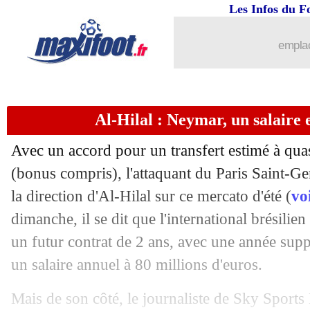
14/08
PSG
: Zaïre-Emery discute d'une prol
Les Infos du F
14/08
OM
: Antonetti pointe la gestion de L
emplac
14/08
Liverpool
: Klopp reprend Salah de v
Al-Hilal : Neymar, un salaire 
14/08
PSG
: Neymar, une volonté de base d'
Avec un accord pour un transfert estimé à qua
14/08
Naples
: Rui a prolongé (officiel)
(bonus compris), l'attaquant du Paris Saint-
la direction d'Al-Hilal sur ce mercato d'été (
vo
14/08
Barça
: Lenglet vers Al-Nassr ?
dimanche, il se dit que l'international brésilie
14/08
Strasbourg
: Keller ambitieux, mais...
un futur contrat de 2 ans, avec une année sup
un salaire annuel à 80 millions d'euros.
14/08
OM
: Marcelino défend la position d'
Mais de son côté, le journaliste de Sky Sport