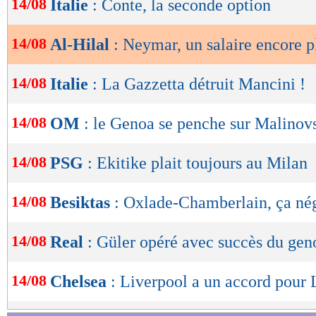
14/08
Italie
: Conte, la seconde option
de
lecture
14/08
Al-Hilal
: Neymar, un salaire encore p
OK
14/08
Italie
: La Gazzetta détruit Mancini !
14/08
OM
: le Genoa se penche sur Malinov
14/08
PSG
: Ekitike plait toujours au Milan
14/08
Besiktas
: Oxlade-Chamberlain, ça né
14/08
Real
: Güler opéré avec succès du gen
14/08
Chelsea
: Liverpool a un accord pour 