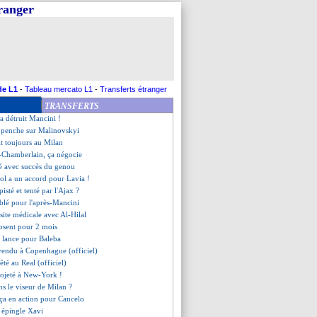
tranger
admire Tchouaméni, mais...
ers Sheffield Wednesday
rcelino reste optimiste
fsbourg recalé pour Doukouré
s pour l'après-Paqueta ?
 rapproche aussi de la Roma
 la réponse de Veretout
de L1
-
Tableau mercato L1
-
Transferts étranger
 seconde option
TRANSFERTS
, un salaire encore plus fou ?
a détruit Mancini !
e penche sur Malinovskyi
it toujours au Milan
-Chamberlain, ça négocie
é avec succès du genou
ol a un accord pour Lavia !
pisté et tenté par l'Ajax ?
ciblé pour l'après-Mancini
site médicale avec Al-Hilal
absent pour 2 mois
e lance pour Baleba
vendu à Copenhague (officiel)
êté au Real (officiel)
rojeté à New-York !
ns le viseur de Milan ?
rça en action pour Cancelo
 épingle Xavi