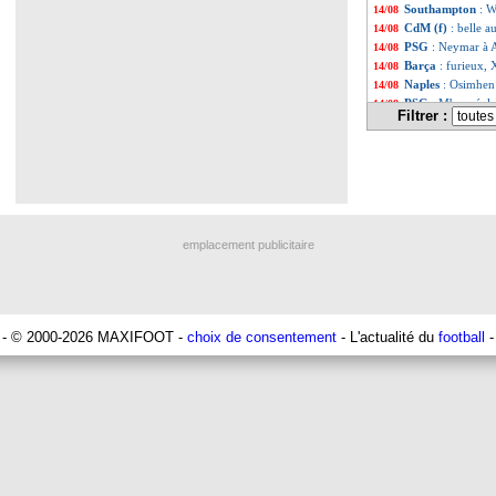
Southampton
: W
14/08
CdM (f)
: belle a
14/08
PSG
: Neymar à 
14/08
Barça
: furieux,
14/08
Naples
: Osimhen 
14/08
PSG
: Mbappé, le 
14/08
Filtrer :
Lyon
: Blanc veut 
14/08
Nantes
: Lafont n
14/08
Strasbourg
: Vie
14/08
Liste des brèv
...
Liste des brèv
...
emplacement publicitaire
- © 2000-2026 MAXIFOOT -
choix de consentement
- L'actualité du
football
-