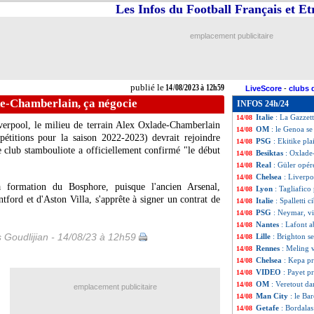
Les Infos du Football Français et E
Real
: Liverpool 
14/08
PSG
: Gassama v
14/08
OM
: le Pana, Ma
14/08
emplacement publicitaire
Strasbourg
: Wol
14/08
West Ham
: Kudu
14/08
PSG
: Sanches se
14/08
OM
: le mercato,
14/08
publié le
14/08/2023 à 12h59
LiveScore
-
clubs 
Italie
: Conte, la
14/08
de-Chamberlain, ça négocie
INFOS 24h/24
Al-Hilal
: Neymar
14/08
Italie
: La Gazzett
14/08
iverpool, le milieu de terrain Alex Oxlade-Chamberlain
OM
: le Genoa s
14/08
étitions pour la saison 2022-2023) devrait rejoindre
PSG
: Ekitike pla
14/08
e club stambouliote a officiellement confirmé "le début
Besiktas
: Oxlade
14/08
Real
: Güler opér
14/08
Chelsea
: Liverpo
14/08
a formation du Bosphore, puisque l'ancien Arsenal,
Lyon
: Tagliafico 
14/08
ford et d'Aston Villa, s'apprête à signer un contrat de
Italie
: Spalletti 
14/08
PSG
: Neymar, vi
14/08
Nantes
: Lafont 
14/08
s Goudlijian - 14/08/23 à 12h59
Lille
: Brighton s
14/08
Rennes
: Meling 
14/08
Chelsea
: Kepa pr
14/08
VIDEO
: Payet p
14/08
OM
: Veretout da
14/08
emplacement publicitaire
Man City
: le Ba
14/08
Getafe
: Bordalas
14/08