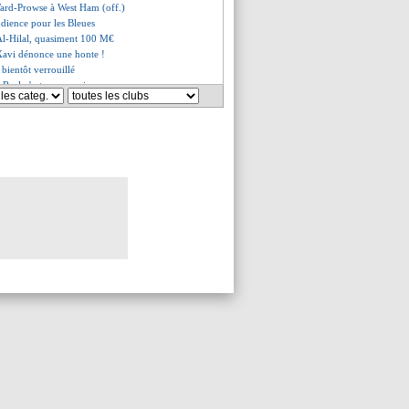
ard-Prowse à West Ham (off.)
udience pour les Bleues
Al-Hilal, quasiment 100 M€
 Xavi dénonce une honte !
bientôt verrouillé
Real n'est pas surpris
retenir le positif
e rassure pas
ira savoure sa première réussie
es du dim. 13 août 2023
es du sam. 12 août 2023