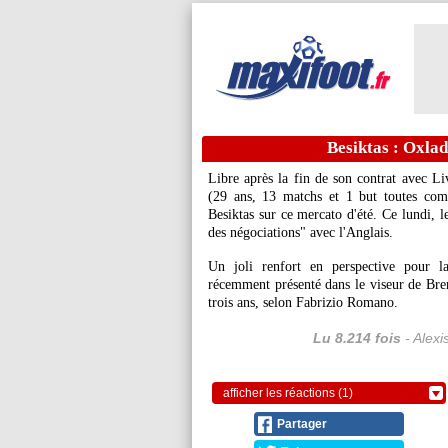
Besiktas : Oxla
Libre après la fin de son contrat avec L
(29 ans, 13 matchs et 1 but toutes comp
Besiktas sur ce mercato d'été. Ce lundi, l
des négociations" avec l'Anglais.
Un joli renfort en perspective pour l
récemment présenté dans le viseur de Brent
trois ans, selon Fabrizio Romano.
Lu 8.214 fois
- Alexi
afficher les réactions (1)
Partager