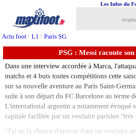
Les Infos du F
23/11
OL-OM
: Payet, les excuses du suppor
emplac
23/11
Man Utd
: Pochettino, le PSG demand
>
>
Actu foot
L1
Paris SG
23/11
LFP
: la sécurité, Darmanin dévoile s
PSG : Messi raconte son
23/11
OM
: la rumeur Lacazette
Dans une interview accordée à Marca, l'attaqu
23/11
OL-OM
: le supporter se dit abattu
matchs et 4 buts toutes compétitions cette sais
sur sa nouvelle aventure au Paris Saint-Germai
23/11
Barça
: bonne nouvelle pour Dembélé
suite à son départ du FC Barcelone au terme de
L'international argentin a notamment évoqué s
23/11
Divers
: Abidal "mérite cette humiliat
capitale facilitée par un vestiaire parisien "très
23/11
VIDEO
: Payet, réactions honteuses e
"J'ai eu la chance d'arriver dans un vestiaire a