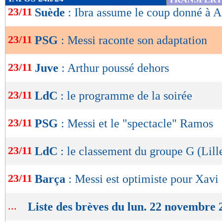
de
23/11
Suède
: Ibra assume le coup donné à A
lecture
23/11
PSG
: Messi raconte son adaptation
OK
23/11
Juve
: Arthur poussé dehors
23/11
LdC
: le programme de la soirée
23/11
PSG
: Messi et le "spectacle" Ramos
23/11
LdC
: le classement du groupe G (Lill
23/11
Barça
: Messi est optimiste pour Xavi
...
Liste des brèves du lun. 22 novembre 