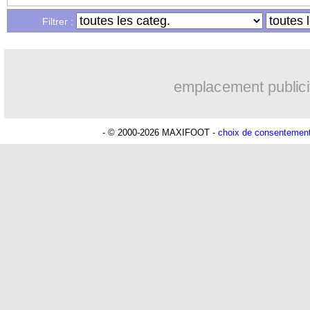
...
Liste des brèves du dim. 21 novembre
Filtrer :
emplacement publici
- © 2000-2026 MAXIFOOT -
choix de consentemen