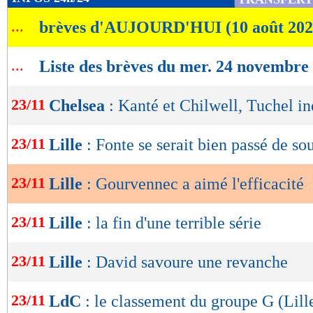
de
...
brèves d'AUJOURD'HUI (10 août 202
lecture
OK
...
Liste des brèves du mer. 24 novembre
23/11
Chelsea
: Kanté et Chilwell, Tuchel in
23/11
Lille
: Fonte se serait bien passé de sou
23/11
Lille
: Gourvennec a aimé l'efficacité
23/11
Lille
: la fin d'une terrible série
23/11
Lille
: David savoure une revanche
23/11
LdC
: le classement du groupe G (Lill