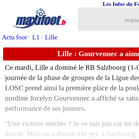
Les Infos du F
emplac
>
>
Actu foot
L1
Lille
Lille : Gourvennec a aimé 
Ce mardi, Lille a dominé le RB Salzbourg (1-0)
journée de la phase de groupes de la Ligue de
LOSC prend ainsi la première place de la poule
nordiste Jocelyn Gourvennec a affiché sa satisf
performance de ses joueurs.
"Une victoire méritée ? Je ne sais pas car les
donné. Mais on a donné très peu à Salzbourg, 