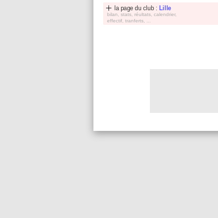
la page du club :
Lille
bilan, stats, réultats, calendrier,
effectif, tranferts, ...