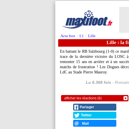
Actu foot
L1
Lille
>
>
Lille : la 
En battant le RB Salzbourg (1-0) ce mardi,
trace de la dernière victoire du LOSC à
remonter 15 ans en arrière et à un succè
matchs de frustration ! Les Dogues décr
LdC au Stade Pierre Mauroy.
Lu 6.368 fois
- Romain
afficher les réactions (6)
Partager
Twitter
Mail