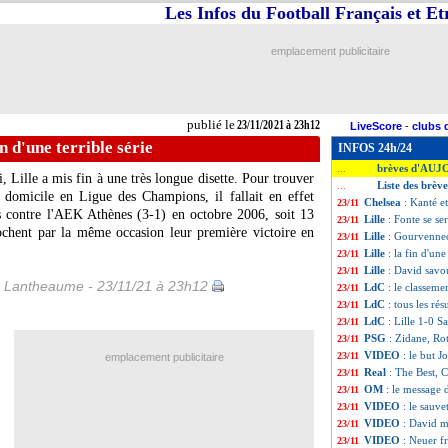
Les Infos du Football Français et E
emplacement publicitaire
publié le
23/11/2021 à 23h12
LiveScore
-
clubs 
fin d'une terrible série
INFOS 24h/24
brèves d'AUJ
...
 Lille a mis fin à une très longue disette. Pour trouver
Liste des brèv
...
 domicile en Ligue des Champions, il fallait en effet
Chelsea
: Kanté e
23/11
s contre l'AEK Athènes (3-1) en octobre 2006, soit 13
Lille
: Fonte se se
23/11
ochent par la même occasion leur première victoire en
Lille
: Gourvennec 
23/11
Lille
: la fin d'une
23/11
Lille
: David savo
23/11
 Lantheaume - 23/11/21 à 23h12
LdC
: le classeme
23/11
LdC
: tous les rés
23/11
LdC
: Lille 1-0 S
23/11
PSG
: Zidane, Ro
23/11
VIDEO
: le but 
23/11
emplacement publicitaire
Real
: The Best, 
23/11
OM
: le message 
23/11
VIDEO
: le sauv
23/11
VIDEO
: David me
23/11
VIDEO
: Neuer fr
23/11