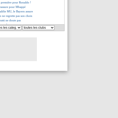
e première pour Ronaldo !
 rassure pour Mbappé
alifie MU, le Bayern assure
o ne regrette pas son choix
ratti ne doute pas
bourg, les compos
SG, Di Meco refuse d'y croire
 retourné de Lewandowski !
ntacts avec Ernesto Valverde
uveau message de Pochettino
ège de L1 soutient la LFP
 de Pochettino aux rumeurs
reprend Aulas
les doutes grandissent...
ict tombe pour le supporter !
ésigne le problème du club
e s'impose et reste en vie
de prison requis contre le fan
ux candidats pour le rachat
k se sent privilégié
le, Madar reprend Labrune de volée
opéré et absent 3 mois
les excuses du supporter
ttino, le PSG demanderait 12 M€
, Darmanin dévoile son plan
acazette