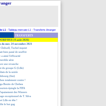
tranger
de L1
-
Tableau mercato L1
-
Transferts étranger
TRANSFERTS
OURD'HUI ( 8 août 2026)
es du mer. 24 novembre 2021
t Chilwell, Tuchel inquiet
rait bien passé de souffrir
a aimé l'efficacité
 terrible série
ure une revanche
nt du groupe G (Lille)
ultats de la soirée
alzbourg (fini)
then totalement contre !
Joga Bonito de Chelsea
Courtois épingle la FIFA
d'apaisement des Winners
etage exceptionnel de T. Silva
t Lille en tête !
ôle le but gag