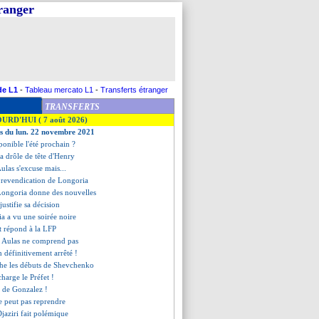
tranger
de L1
-
Tableau mercato L1
-
Transferts étranger
TRANSFERTS
OURD'HUI ( 7 août 2026)
es du lun. 22 novembre 2021
ponible l'été prochain ?
la drôle de tête d'Henry
Aulas s'excuse mais...
e revendication de Longoria
 Longoria donne des nouvelles
justifie sa décision
a a vu une soirée noire
et répond à la LFP
, Aulas ne comprend pas
h définitivement arrêté !
he les débuts de Shevchenko
charge le Préfet !
e de Gonzalez !
e peut pas reprendre
Djaziri fait polémique