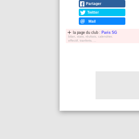
Partager
Twitter
Mail
la page du club :
Paris SG
bilan, stats, réultats, calendrier,
effectif, tranferts, ...