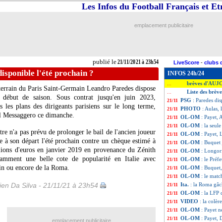
Les Infos du Football Français et E
emplacement publicitaire
publié le
21/11/2021 à 23h54
LiveScore
-
clubs 
isponible l'été prochain ?
INFOS 24h/24
brèves d'AUJ
...
 terrain du Paris Saint-Germain Leandro Paredes dispose
Liste des brèv
...
 début de saison. Sous contrat jusqu'en juin 2023,
PSG
: Paredes dis
21/11
s les plans des dirigeants parisiens sur le long terme,
PHOTO
: Aulas, 
21/11
 Il Messaggero ce dimanche.
OL-OM
: Payet, 
21/11
OL-OM
: la seul
21/11
tre n'a pas prévu de prolonger le bail de l'ancien joueur
OL-OM
: Payet,
21/11
 à son départ l'été prochain contre un chèque estimé à
OL-OM
: Buquet 
21/11
lions d'euros en janvier 2019 en provenance du Zénith
OL-OM
: Longori
21/11
tamment une belle cote de popularité en Italie avec
OL-OM
: le Préf
21/11
in ou encore de la Roma.
OL-OM
: Buquet
21/11
OL-OM
: le matc
21/11
en Da Silva - 21/11/21 à 23h54
Ita.
: la Roma gâc
21/11
OL-OM
: la LFP 
21/11
VIDEO
: la colèr
21/11
OL-OM
: Payet n
21/11
OL-OM
: Payet, 
21/11
emplacement publicitaire