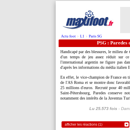
Actu foot
L1
Paris SG
>
>
PSG : Paredes d
Handicapé par des blessures, le milieu de
d'un temps de jeu assez réduit sur ce
l'international argentin ne figure pas dan
d'après les informations du média italien
En effet, le vice-champion de France en ti
de l'AS Roma et se montre donc favorable
25 millions d'euros. Recruté pour 40 mil
Saint-Pétersbourg, Paredes conserve no
notamment des intérêts de la Juventus Tur
Lu 25.573 fois
- Dami
afficher les réactions (1)