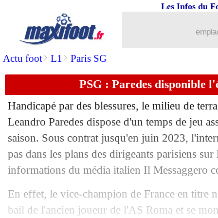
Les Infos du F
emplac
>
>
Actu foot
L1
Paris SG
PSG : Paredes disponible l'
Handicapé par des blessures, le milieu de terr
Leandro Paredes dispose d'un temps de jeu ass
saison. Sous contrat jusqu'en juin 2023, l'inter
pas dans les plans des dirigeants parisiens sur 
informations du média italien Il Messaggero 
En effet, le vice-champion de France en titre 
bail de l'ancien joueur de l'AS Roma et se mo