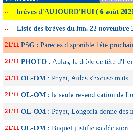
de
...
brèves d'AUJOURD'HUI ( 6 août 202
lecture
OK
...
Liste des brèves du lun. 22 novembre 
21/11
PSG
: Paredes disponible l'été prochai
21/11
PHOTO
: Aulas, la drôle de tête d'He
21/11
OL-OM
: Payet, Aulas s'excuse mais..
21/11
OL-OM
: la seule revendication de L
21/11
OL-OM
: Payet, Longoria donne des 
21/11
OL-OM
: Buquet justifie sa décision