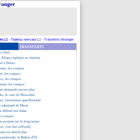
tranger
éroule face à Everton
 Etienne (fini)
rient (fini)
 de Trauco !
e, les compos
 ciblé par MU l'été prochain ?
ion de Gradit
de L1
-
Tableau mercato L1
-
Transferts étranger
plique la métamorphose
TRANSFERTS
 que ça vient
s (fini)
a, Klopp explique sa réaction
nd à Delort
eims, les compos
nt, les compos
ux, les compos
ienne, les compos
 en demande encore plus
ko, le vœu de Mourinho
tour, Griezmann appréhendait
 admiratif de Messi
n défend son bilan
les compos
e projette sur le long terme
er, c'est fini (officiel)
razu en attend plus
wandowski, le Ballon d'Or