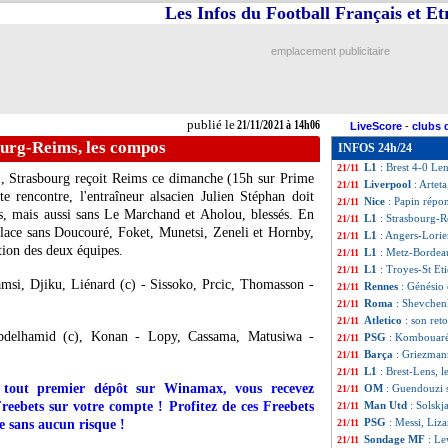
Les Infos du Football Français et E
Ang.
: Man City d
21/11
L1
: Troyes 0-1 St
21/11
L1
: Angers 1-0 Lo
21/11
emplacement publicitaire
VIDEO
: le bijou
21/11
L1
: Clermont-Nic
21/11
PSG
: Pochettino
21/11
Lens
: la frustrat
21/11
publié le
21/11/2021 à 14h06
LiveScore
-
clubs 
Brest
: Faivre ex
21/11
ourg-Reims, les compos
INFOS 24h/24
PSG
: Kehrer sent
21/11
L1
: Brest 4-0 Len
21/11
1, Strasbourg reçoit Reims ce dimanche (15h sur Prime
Liverpool
: Artet
21/11
 rencontre, l'entraîneur alsacien Julien Stéphan doit
Nice
: Papin répo
21/11
s, mais aussi sans Le Marchand et Aholou, blessés. En
L1
: Strasbourg-R
21/11
place sans Doucouré, Foket, Munetsi, Zeneli et Hornby,
L1
: Angers-Lorie
21/11
ition des deux équipes.
L1
: Metz-Bordea
21/11
L1
: Troyes-St Et
21/11
amsi, Djiku, Liénard (c) - Sissoko, Prcic, Thomasson -
Rennes
: Génésio
21/11
Roma
: Shevchen
21/11
Atletico
: son re
21/11
bdelhamid (c), Konan - Lopy, Cassama, Matusiwa -
PSG
: Kombouaré
21/11
Barça
: Griezman
21/11
L1
: Brest-Lens, 
21/11
 tout premier dépôt sur Winamax, vous recevez
OM
: Guendouzi s
21/11
ebets sur votre compte ! Profitez de ces Freebets
Man Utd
: Solskja
21/11
PSG
: Messi, Liza
te sans aucun risque !
21/11
Sondage MF
: Le
21/11