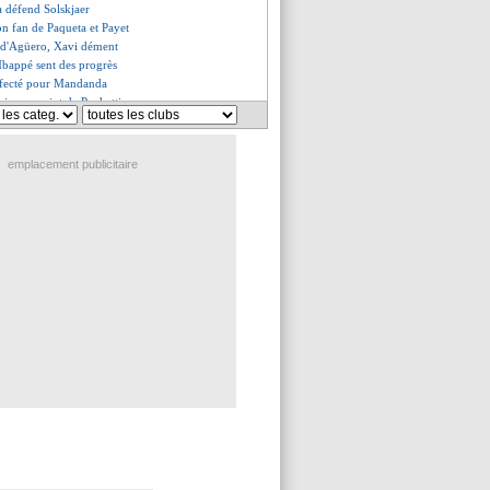
a défend Solskjaer
on fan de Paqueta et Payet
te d'Agüero, Xavi dément
bappé sent des progrès
ffecté pour Mandanda
mise au point de Pochettino
ves du sam. 20 novembre 2021
es du ven. 19 novembre 2021
emplacement publicitaire