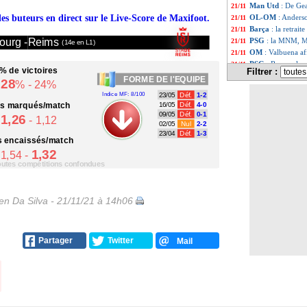
Man Utd
: De Ge
21/11
des buteurs en direct sur le Live-Score de Maxifoot.
OL-OM
: Anders
21/11
Barça
: la retrai
21/11
ourg -
Reims
PSG
: la MNM, M
21/11
(14e en L1)
OM
: Valbuena a
21/11
PSG
: Ramos, la 
21/11
% de victoires
Filtrer :
Liste des brè
...
FORME
DE l'EQUIPE
28
% - 24%
Liste des brèv
...
Indice MF: 8/100
23/05
Déf.
1-2
ts
marqués/match
16/05
Déf.
4-0
09/05
Déf.
0-1
1,26
- 1,12
02/05
Nul
2-2
23/04
Déf.
1-3
s
encaissés/match
1,32
1,54 -
toutes compétitions confondues
n Da Silva - 21/11/21 à 14h06
Partager
Twitter
Mail