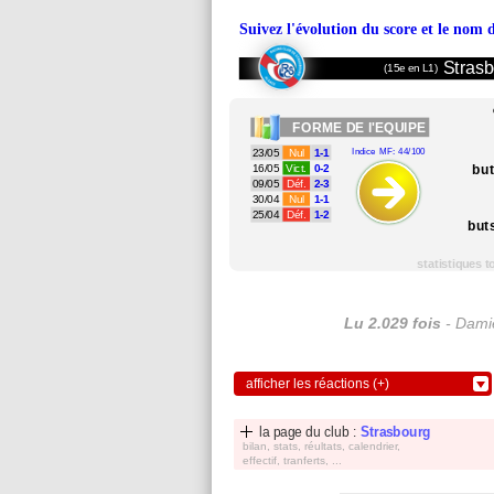
Suivez l'évolution du score et le nom 
Strasb
(15e en L1)
FORME
DE l'EQUIPE
23/05
Nul
1-1
Indice MF: 44/100
bu
16/05
Vict.
0-2
09/05
Déf.
2-3
30/04
Nul
1-1
25/04
Déf.
1-2
but
statistiques 
Lu 2.029 fois
- Damie
afficher les réactions (+)
la page du club :
Strasbourg
bilan, stats, réultats, calendrier,
effectif, tranferts, ...