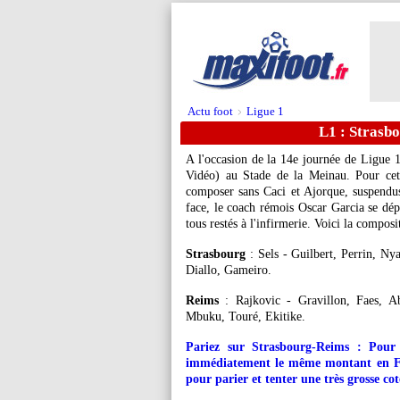
Actu foot
Ligue 1
>
L1 : Strasb
A l'occasion de la 14e journée de Ligue 
Vidéo) au Stade de la Meinau. Pour cette
composer sans Caci et Ajorque, suspendu
face, le coach rémois Oscar Garcia se dé
tous restés à l'infirmerie. Voici la compos
Strasbourg
: Sels - Guilbert, Perrin, Ny
Diallo, Gameiro.
Reims
: Rajkovic - Gravillon, Faes, A
Mbuku, Touré, Ekitike.
Pariez sur Strasbourg-Reims : Pour
immédiatement le même montant en Fre
pour parier et tenter une très grosse co