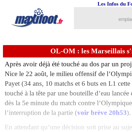
Les Infos du F
...
Liste des brèves du lun. 22 novembre 
emplac
21/11
PSG
: Paredes disponible l'été prochai
21/11
PHOTO
: Aulas, la drôle de tête d'He
OL-OM : les Marseillais s'i
21/11
OL-OM
: Payet, Aulas s'excuse mais..
Après avoir déjà été touché au dos par un proj
21/11
OL-OM
: la seule revendication de L
Nice le 22 août, le milieu offensif de l’Olymp
Payet (34 ans, 10 matchs et 6 buts en L1 cette s
21/11
OL-OM
: Payet, Longoria donne des 
touché à la tête par une bouteille d’eau lancé
dès la 5e minute du match contre l’Olympique 
21/11
OL-OM
: Buquet justifie sa décision
l’interruption de la partie (
voir brève 20h53
).
21/11
OL-OM
: Longoria a vu une soirée no
En attendant qu’une décision soit prise au suje