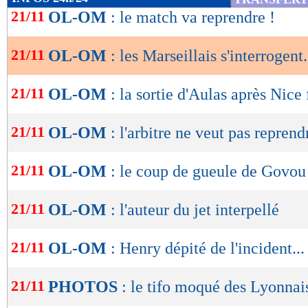
de
21/11
OL-OM
: le match va reprendre !
lecture
21/11
OL-OM
: les Marseillais s'interrogent.
OK
21/11
OL-OM
: la sortie d'Aulas après Nice 
21/11
OL-OM
: l'arbitre ne veut pas reprend
21/11
OL-OM
: le coup de gueule de Govou
21/11
OL-OM
: l'auteur du jet interpellé
21/11
OL-OM
: Henry dépité de l'incident...
21/11
PHOTOS
: le tifo moqué des Lyonnai