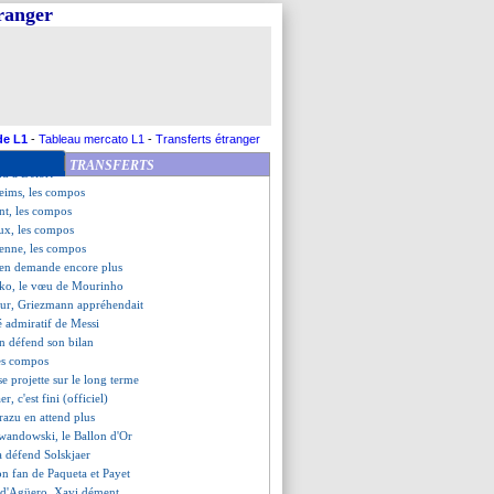
rient (fini)
tranger
 de Trauco !
e, les compos
 ciblé par MU l'été prochain ?
ion de Gradit
plique la métamorphose
 que ça vient
s (fini)
de L1
-
Tableau mercato L1
-
Transferts étranger
a, Klopp explique sa réaction
TRANSFERTS
nd à Delort
eims, les compos
nt, les compos
ux, les compos
ienne, les compos
 en demande encore plus
ko, le vœu de Mourinho
tour, Griezmann appréhendait
 admiratif de Messi
n défend son bilan
les compos
e projette sur le long terme
er, c'est fini (officiel)
razu en attend plus
wandowski, le Ballon d'Or
a défend Solskjaer
on fan de Paqueta et Payet
te d'Agüero, Xavi dément