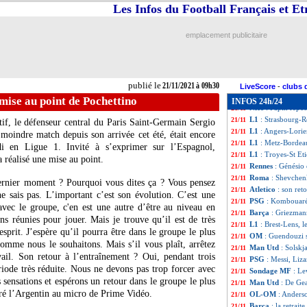
L1
: Angers 1-0 Lo
21/11
Les Infos du Football Français et E
VIDEO
: le bijou
21/11
L1
: Clermont-Nic
21/11
emplacement publicitaire
PSG
: Pochettino
21/11
Lens
: la frustrat
21/11
Brest
: Faivre ex
21/11
PSG
: Kehrer sent
21/11
publié le
21/11/2021 à 09h30
L1
: Brest 4-0 Len
21/11
LiveScore
-
clubs 
Liverpool
: Artet
21/11
mise au point de Pochettino
INFOS 24h/24
Nice
: Papin répo
21/11
L1
: Strasbourg-R
21/11
tif, le défenseur central du Paris Saint-Germain Sergio
L1
: Angers-Lorie
21/11
moindre match depuis son arrivée cet été, était encore
L1
: Metz-Bordea
21/11
i en Ligue 1. Invité à s’exprimer sur l’Espagnol,
L1
: Troyes-St Et
21/11
a réalisé une mise au point.
Rennes
: Génésio
21/11
Roma
: Shevchen
21/11
rnier moment ? Pourquoi vous dites ça ? Vous pensez
Atletico
: son re
21/11
e sais pas. L’important c’est son évolution. C’est une
PSG
: Kombouaré
21/11
avec le groupe, c'en est une autre d’être au niveau en
Barça
: Griezman
21/11
ns réunies pour jouer. Mais je trouve qu’il est de très
L1
: Brest-Lens, 
21/11
sprit. J’espère qu’il pourra être dans le groupe le plus
OM
: Guendouzi s
21/11
omme nous le souhaitons. Mais s’il vous plaît, arrêtez
Man Utd
: Solskja
21/11
vail. Son retour à l’entraînement ? Oui, pendant trois
PSG
: Messi, Liza
21/11
riode très réduite. Nous ne devons pas trop forcer avec
Sondage MF
: Le
21/11
s sensations et espérons un retour dans le groupe le plus
Man Utd
: De Ge
21/11
adré l’Argentin au micro de Prime Vidéo.
OL-OM
: Anders
21/11
Barça
: la retrai
21/11