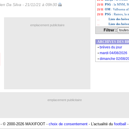
en Da Silva - 21/11/21 à 09h30
PSG
: la MNM, M
21/11
OM
: Valbuena a
21/11
PSG
: Ramos, la 
21/11
Liste des brè
...
Liste des brèv
...
emplacement publicitaire
Filtrer :
ARCHIVES DES B
.
brèves du jour
.
mardi 04/08/2026
.
dimanche 02/08/2
emplacement publicitaire
- © 2000-2026 MAXIFOOT -
choix de consentement
- L'actualité du
football
-