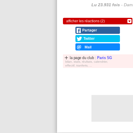
Lu 23.931 fois
- Dami
afficher les réactions (2)
Partager
Twitter
Mail
la page du club :
Paris SG
bilan, stats, réultats, calendrier,
effectif, tranferts, ...