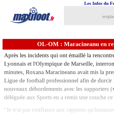
Les Infos du F
23/11
OL-OM
: la table, Madar reprend Lab
emplac
23/11
Naples
: Osimhen opéré et absent 3 mo
23/11
OL-OM
: Payet, les excuses du suppor
OL-OM : Maracineanu en re
23/11
Man Utd
: Pochettino, le PSG demand
Après les incidents qui ont émaillé la rencont
23/11
LFP
: la sécurité, Darmanin dévoile s
Lyonnais et l'Olympique de Marseille, interr
minutes, Roxana Maracineanu avait mis la press
23/11
OM
: la rumeur Lacazette
Ligue de football professionnel afin de durcir 
nouveaux débordements avec les supporters (
23/11
OL-OM
: le supporter se dit abattu
déléguée aux Sports en a remis une couche c
23/11
Barça
: bonne nouvelle pour Dembélé
"Je n'ai pas confiance aux rapports qu'instaure