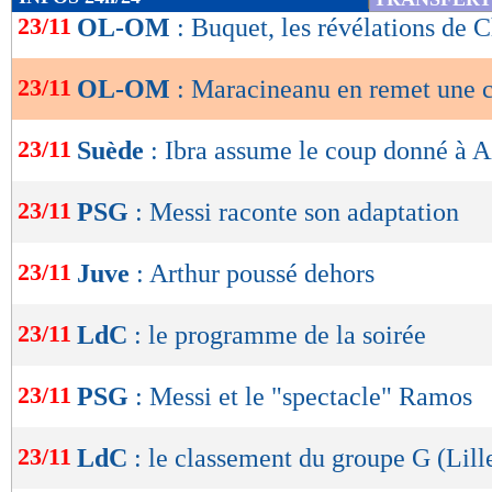
de
23/11
OL-OM
: Buquet, les révélations de 
lecture
23/11
OL-OM
: Maracineanu en remet une 
OK
23/11
Suède
: Ibra assume le coup donné à A
23/11
PSG
: Messi raconte son adaptation
23/11
Juve
: Arthur poussé dehors
23/11
LdC
: le programme de la soirée
23/11
PSG
: Messi et le "spectacle" Ramos
23/11
LdC
: le classement du groupe G (Lill