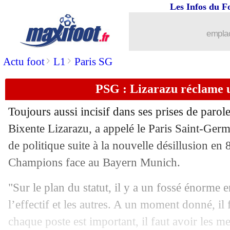
Les Infos du F
12/03
L1
: Monaco-Reims, les compos
emplac
12/03
PSG
: 300 passes décisives pour Messi
>
>
Actu foot
L1
Paris SG
12/03
Lens
: une délivrance pour Openda
PSG : Lizarazu réclame u
12/03
Lorient
: Gourcuff prévient Le Bris
Toujours aussi incisif dans ses prises de parole
12/03
L1
: le triplé d'Openda dans l'histoire !
Bixente Lizarazu, a appelé le Paris Saint-Ger
de politique suite à la nouvelle désillusion en 
12/03
L1
: Clermont 0-4 Lens (fini)
Champions face au Bayern Munich.
12/03
Arsenal
: le Real, Arteta esquive
"Sur le plan du statut, il y a un fossé énorme en
l’effectif et les autres. A un moment donné, il 
12/03
L1
: Lorient-Troyes, les compos
chaque poste est important, il faut avoir les me