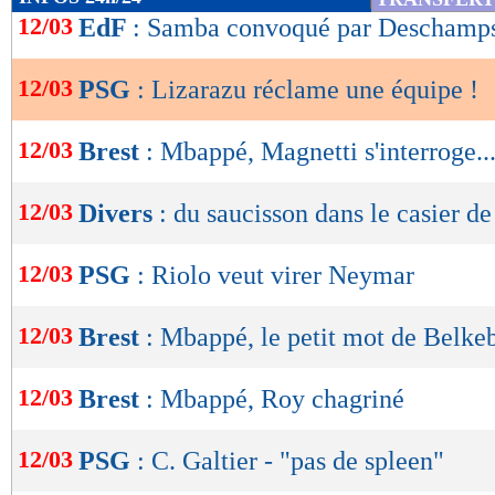
matchs à haute intensité. Qu’il y ait un effect
de
12/03
EdF
: Samba convoqué par Deschamp
lecture
retrouver en Ligue des Champions avec un défic
comme ça, avec des jeunes joueurs qui rentrent
12/03
PSG
: Lizarazu réclame une équipe !
OK
prêts pour ça. Il y a beaucoup de choses à fair
12/03
Brest
: Mbappé, Magnetti s'interroge..
raisonnement principal : construire une équipe
Lu 21.581 fois
- Romain Lantheaume
12/03
Divers
: du saucisson dans le casier d
12/03
PSG
: Riolo veut virer Neymar
12/03
Brest
: Mbappé, le petit mot de Belke
12/03
Brest
: Mbappé, Roy chagriné
12/03
PSG
: C. Galtier - "pas de spleen"