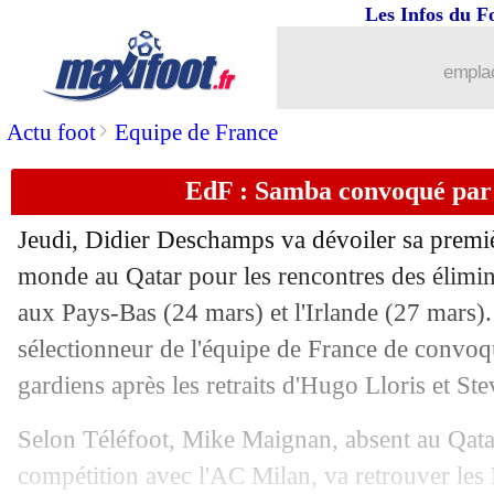
12/03
PHOTOS
: le filet troué de Bernardon
Les Infos du F
12/03
L1
: Monaco-Reims, les compos
emplac
12/03
PSG
: 300 passes décisives pour Messi
>
Actu foot
Equipe de France
EdF : Samba convoqué par
12/03
Lens
: une délivrance pour Openda
Jeudi, Didier Deschamps va dévoiler sa premiè
12/03
Lorient
: Gourcuff prévient Le Bris
monde au Qatar pour les rencontres des élimin
aux Pays-Bas (24 mars) et l'Irlande (27 mars).
12/03
L1
: le triplé d'Openda dans l'histoire !
sélectionneur de l'équipe de France de convo
12/03
L1
: Clermont 0-4 Lens (fini)
gardiens après les retraits d'Hugo Lloris et S
Selon Téléfoot, Mike Maignan, absent au Qatar 
12/03
Arsenal
: le Real, Arteta esquive
compétition avec l'AC Milan, va retrouver les 