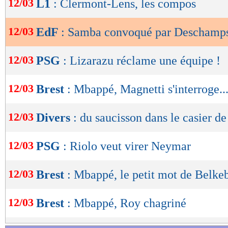
12/03
L1
: Clermont-Lens, les compos
de
lecture
12/03
EdF
: Samba convoqué par Deschamp
OK
12/03
PSG
: Lizarazu réclame une équipe !
12/03
Brest
: Mbappé, Magnetti s'interroge..
12/03
Divers
: du saucisson dans le casier d
12/03
PSG
: Riolo veut virer Neymar
12/03
Brest
: Mbappé, le petit mot de Belke
12/03
Brest
: Mbappé, Roy chagriné