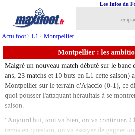
Les Infos du F
12/03
Esp.
: le Barça se fait peur avant le Cl
emplac
12/03
Ita.
: Rabiot porte la Juve
>
>
Actu foot
L1
Montpellier
12/03
L1
: le classement complet
Montpellier : les ambiti
12/03
L1
: Marseille 2-2 Strasbourg (fini)
Malgré un nouveau match débuté sur le banc 
12/03
Reims
: Still, du jamais-vu depuis Vil
ans, 23 matchs et 10 buts en L1 cette saison) a 
Montpellier sur le terrain d'Ajaccio (0-1), ce
12/03
PSG
: Beye allume Verratti !
quoi pousser l'attaquant héraultais à se montre
saison.
12/03
PSG
: Fernandez reprend Mbappé
"Aujourd'hui, tout va bien, on va continuer. 
12/03
VIDEO
: le tifo "femme" du Vélodro
remis en question, on va essayer de gagner tous