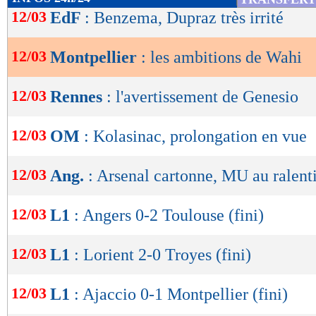
de
12/03
EdF
: Benzema, Dupraz très irrité
lecture
12/03
Montpellier
: les ambitions de Wahi
OK
12/03
Rennes
: l'avertissement de Genesio
12/03
OM
: Kolasinac, prolongation en vue
12/03
Ang.
: Arsenal cartonne, MU au ralent
12/03
L1
: Angers 0-2 Toulouse (fini)
12/03
L1
: Lorient 2-0 Troyes (fini)
12/03
L1
: Ajaccio 0-1 Montpellier (fini)