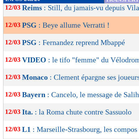
de
12/03
Reims
: Still, du jamais-vu depuis Vil
lecture
12/03
PSG
: Beye allume Verratti !
OK
12/03
PSG
: Fernandez reprend Mbappé
12/03
VIDEO
: le tifo "femme" du Vélodro
12/03
Monaco
: Clement épargne ses joueur
12/03
Bayern
: Cancelo, le message de Sali
12/03
Ita.
: la Roma chute contre Sassuolo
12/03
L1
: Marseille-Strasbourg, les compos