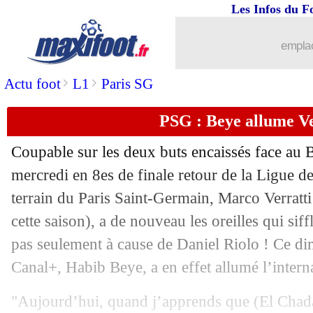
Les Infos du F
emplac
>
>
Actu foot
L1
Paris SG
PSG : Beye allume Ve
Coupable sur les deux buts encaissés face au
mercredi en 8es de finale retour de la Ligue d
terrain du Paris Saint-Germain, Marco Verratt
cette saison), a de nouveau les oreilles qui siff
pas seulement à cause de Daniel Riolo ! Ce di
...
brèves d'AUJOURD'HUI ( 7 août 202
Canal+, Habib Beye, a en effet allumé l’internat
...
Liste des brèves du lun. 13 mars 2023
"Aujourd’hui, quand j’apprends que (El Chadai