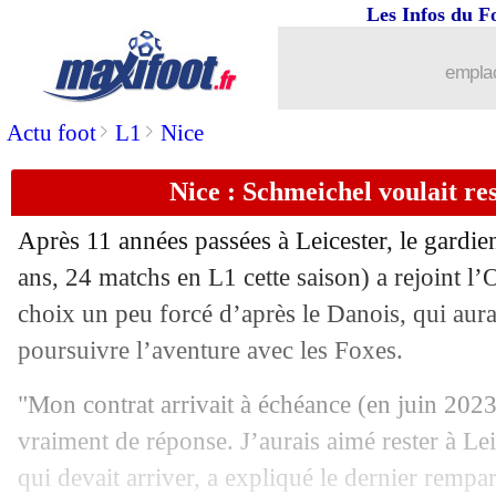
Les Infos du F
12/03
L1
: Angers 0-2 Toulouse (fini)
emplac
12/03
L1
: Lorient 2-0 Troyes (fini)
>
>
Actu foot
L1
Nice
12/03
L1
: Ajaccio 0-1 Montpellier (fini)
Nice : Schmeichel voulait res
12/03
L1
: Nantes 2-2 Nice (fini)
Après 11 années passées à Leicester, le gardi
12/03
EdF
: Clauss envoie un message à De
ans, 24 matchs en L1 cette saison) a rejoint l
choix un peu forcé d’après le Danois, qui aura
12/03
PHOTOS
: le filet troué de Bernardon
poursuivre l’aventure avec les Foxes.
12/03
L1
: Monaco-Reims, les compos
"Mon contrat arrivait à échéance (en juin 2023,
vraiment de réponse. J’aurais aimé rester à Lei
12/03
PSG
: 300 passes décisives pour Messi
qui devait arriver, a expliqué le dernier rempa