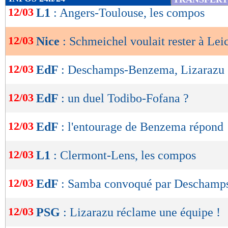
de
12/03
L1
: Angers-Toulouse, les compos
lecture
12/03
Nice
: Schmeichel voulait rester à Lei
OK
12/03
EdF
: Deschamps-Benzema, Lizarazu e
12/03
EdF
: un duel Todibo-Fofana ?
12/03
EdF
: l'entourage de Benzema répond
12/03
L1
: Clermont-Lens, les compos
12/03
EdF
: Samba convoqué par Deschamp
12/03
PSG
: Lizarazu réclame une équipe !