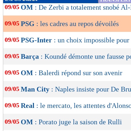
de
09/05
OM
: De Zerbi a totalement snobé Al-
lecture
09/05
PSG
: les cadres au repos dévoilés
OK
09/05
PSG-Inter
: un choix impossible pour
09/05
Barça
: Koundé démonte une fausse p
09/05
OM
: Balerdi répond sur son avenir
09/05
Man City
: Naples insiste pour De Br
09/05
Real
: le mercato, les attentes d'Alons
09/05
OM
: Porato juge la saison de Rulli