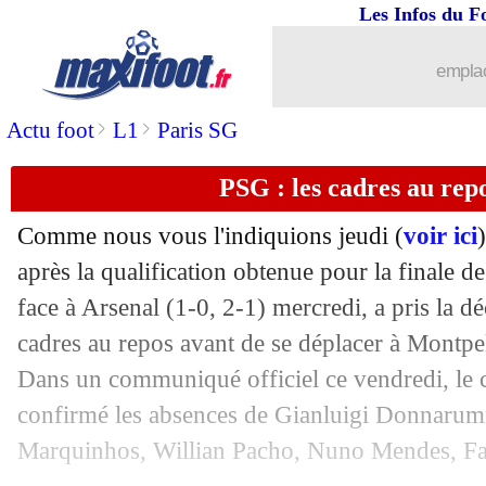
Les Infos du F
09/05
Liverpool
: Alexander-Arnold, Slot d
emplac
09/05
OM
: Brassier raconte le style De Zer
>
>
Actu foot
L1
Paris SG
09/05
Leverkusen
: Xabi Alonso annonce son
PSG : les cadres au repo
09/05
Bayern
: Gnabry en doublure de Kane
Comme nous vous l'indiquions jeudi (
voir ici
09/05
PSG
: le repos ? Dembélé a dit non !
après la qualification obtenue pour la finale 
face à Arsenal (1-0, 2-1) mercredi, a pris la dé
09/05
OM
: Balerdi raconte l'impact de De 
cadres au repos avant de se déplacer à Montpe
Dans un communiqué officiel ce vendredi, le
09/05
Bayern
: Eberl met la pression à Sané
confirmé les absences de Gianluigi Donnaru
Marquinhos, Willian Pacho, Nuno Mendes, Fab
09/05
PSG
: 18 000 places pour la finale de