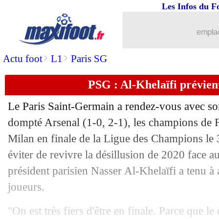
Les Infos du F
emplac
>
>
Actu foot
L1
Paris SG
PSG : Al-Khelaïfi prévien
Le Paris Saint-Germain a rendez-vous avec son
dompté Arsenal (1-0, 2-1), les champions de Fr
Milan en finale de la Ligue des Champions le
éviter de revivre la désillusion de 2020 face 
président parisien Nasser Al-Khelaïfi a tenu à
joueurs.
"On est très fiers d'être en finale. Parce que l