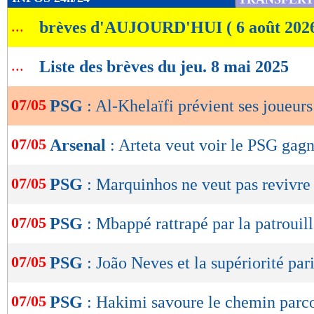
de
...
brèves d'AUJOURD'HUI ( 6 août 202
lecture
OK
...
Liste des brèves du jeu. 8 mai 2025
07/05
PSG
: Al-Khelaïfi prévient ses joueurs
07/05
Arsenal
: Arteta veut voir le PSG gag
07/05
PSG
: Marquinhos ne veut pas revivre
07/05
PSG
: Mbappé rattrapé par la patrouill
07/05
PSG
: João Neves et la supériorité par
07/05
PSG
: Hakimi savoure le chemin parc