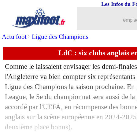
Les Infos du F
09/05
PSG
: Hakimi, les compliments de Lu
emplac
09/05
OM
: UNFP, De Zerbi agacé pour ses 
>
Actu foot
Ligue des Champions
09/05
Lyon
: Tagliafico n'a pas encore fait s
LdC : six clubs anglais 
09/05
Liverpool
: Alexander-Arnold, Slot d
Comme le laissaient envisager les demi-finale
09/05
OM
: Brassier raconte le style De Zer
l'Angleterre va bien compter six représentants 
Ligue des Champions la saison prochaine. En 
09/05
Leverkusen
: Xabi Alonso annonce son
League, le 5e du championnat sera aussi de la 
accordé par l'UEFA, en récompense des bonne
09/05
Bayern
: Gnabry en doublure de Kane
anglais sur la scène européenne en 2024-2025 
deuxième place bonus).
09/05
PSG
: le repos ? Dembélé a dit non !