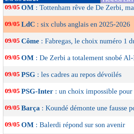
de
09/05
OM
: Tottenham rêve de De Zerbi, mai
lecture
09/05
LdC
: six clubs anglais en 2025-2026
OK
09/05
Côme
: Fabregas, le choix numéro 1 d
09/05
OM
: De Zerbi a totalement snobé Al-
09/05
PSG
: les cadres au repos dévoilés
09/05
PSG-Inter
: un choix impossible pour
09/05
Barça
: Koundé démonte une fausse p
09/05
OM
: Balerdi répond sur son avenir