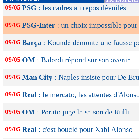
de
09/05
PSG
: les cadres au repos dévoilés
lecture
09/05
PSG-Inter
: un choix impossible pour
OK
09/05
Barça
: Koundé démonte une fausse p
09/05
OM
: Balerdi répond sur son avenir
09/05
Man City
: Naples insiste pour De Br
09/05
Real
: le mercato, les attentes d'Alons
09/05
OM
: Porato juge la saison de Rulli
09/05
Real
: c'est bouclé pour Xabi Alonso