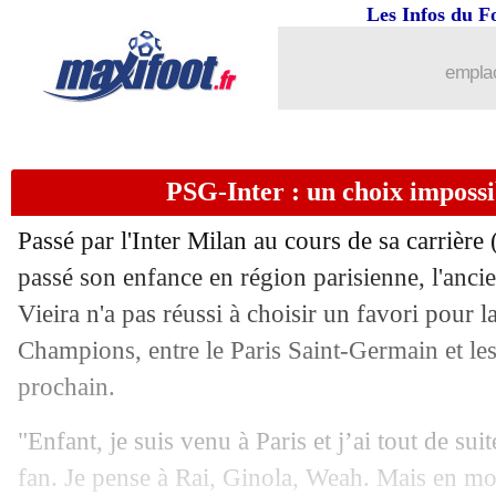
Les Infos du F
09/05
OM
: Brassier raconte le style De Zer
emplac
09/05
Leverkusen
: Xabi Alonso annonce son
09/05
Bayern
: Gnabry en doublure de Kane
PSG-Inter : un choix impossi
09/05
PSG
: le repos ? Dembélé a dit non !
Passé par l'Inter Milan au cours de sa carrièr
09/05
OM
: Balerdi raconte l'impact de De 
passé son enfance en région parisienne, l'ancie
Vieira n'a pas réussi à choisir un favori pour l
09/05
Bayern
: Eberl met la pression à Sané
Champions, entre le Paris Saint-Germain et les
prochain.
09/05
PSG
: 18 000 places pour la finale de
"Enfant, je suis venu à Paris et j’ai tout de sui
09/05
Tottenham
: Postecoglou agacé par la
fan. Je pense à Rai, Ginola, Weah. Mais en moi,