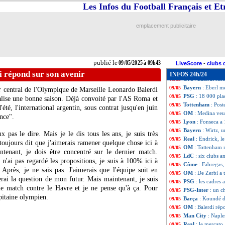
Lyon
: Textor, la
09/05
Les Infos du Football Français et E
PSG
: Hakimi, le
09/05
OM
: UNFP, De Z
09/05
emplacement publicitaire
Lyon
: Tagliafico
09/05
Liverpool
: Alex
09/05
OM
: Brassier ra
09/05
Leverkusen
: Xab
09/05
publié le
09/05/2025 à 09h43
Bayern
: Gnabry 
09/05
LiveScore
-
clubs 
PSG
: le repos ?
09/05
 répond sur son avenir
INFOS 24h/24
OM
: Balerdi rac
09/05
Bayern
: Eberl m
09/05
ur central de l'Olympique de Marseille Leonardo
Balerdi
PSG
: 18 000 pla
09/05
alise une bonne saison. Déjà convoité par l'AS Roma et
Tottenham
: Post
09/05
té, l'international argentin, sous contrat jusqu'en juin
OM
: Medina veut
09/05
nce".
Lyon
: Fonseca a
09/05
Bayern
: Wirtz, 
09/05
 pas le dire. Mais je le dis tous les ans, je suis très
Real
: Endrick, le
09/05
 toujours dit que j'aimerais ramener quelque chose ici à
OM
: Tottenham r
09/05
intenant, je dois être concentré sur le dernier match.
LdC
: six clubs 
09/05
n'ai pas regardé les propositions, je suis à 100% ici à
Côme
: Fabregas
09/05
Après, je ne sais pas. J'aimerais que l'équipe soit en
OM
: De Zerbi a 
09/05
ai la question de mon futur. Mais maintenant, je suis
PSG
: les cadres 
09/05
 le match contre le Havre et je ne pense qu'à ça. Pour
PSG-Inter
: un c
09/05
apitaine olympien.
Barça
: Koundé d
09/05
OM
: Balerdi rép
09/05
Man City
: Naple
09/05
Real
: le mercato,
09/05