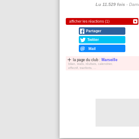
Lu 11.529 fois
- Dami
afficher les réactions (1)
Partager
Twitter
Mail
la page du club :
Marseille
bilan, stats, réultats, calendrier,
effectif, tranferts, ...