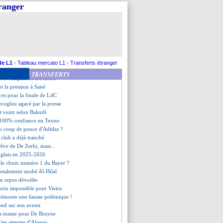
 réponse cash d'Aulas !
tranger
s compliments de Luis Enrique
erbi agacé pour ses joueurs
 n'a pas encore fait son choix
ander-Arnold, Slot déçu
conte le style De Zerbi
i Alonso annonce son départ !
en doublure de Kane ?
de L1
-
Tableau mercato L1
-
Transferts étranger
 Dembélé a dit non !
TRANSFERTS
onte l'impact de De Zerbi
et la pression à Sané
ces pour la finale de LdC
ecoglou agacé par la presse
 venir selon Balerdi
 100% confiance en Textor
un coup de pouce d'Adidas ?
 club a déjà tranché
êve de De Zerbi, mais...
anglais en 2025-2026
, le choix numéro 1 du Bayer ?
totalement snobé Al-Hilal
au repos dévoilés
hoix impossible pour Vieira
émonte une fausse polémique !
ond sur son avenir
s insiste pour De Bruyne
 les attentes d'Alonso