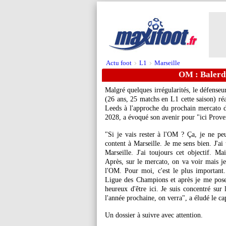
Actu foot
L1
Marseille
>
>
OM : Balerdi
Malgré quelques irrégularités, le défense
(26 ans, 25 matchs en L1 cette saison) ré
Leeds à l'approche du prochain mercato d'é
2028, a évoqué son avenir pour "ici Prove
"Si je vais rester à l'OM ? Ça, je ne peux
content à Marseille. Je me sens bien. J'ai
Marseille. J'ai toujours cet objectif. Ma
Après, sur le mercato, on va voir mais je 
l'OM. Pour moi, c'est le plus important. 
Ligue des Champions et après je me poser
heureux d'être ici. Je suis concentré sur
l'année prochaine, on verra", a éludé le c
Un dossier à suivre avec attention.