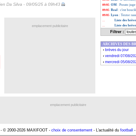
en Da Silva - 09/05/25 à 09h43
OM
: Porato juge
09/05
Real
: c'est bouc
09/05
Lyon
: Textor ras
09/05
Liste des brèv
...
Liste des brèv
...
emplacement publicitaire
Filtrer :
ARCHIVES DES B
.
brèves du jour
.
vendredi 07/08/20
.
mercredi 05/08/20
emplacement publicitaire
- © 2000-2026 MAXIFOOT -
choix de consentement
- L'actualité du
football
-