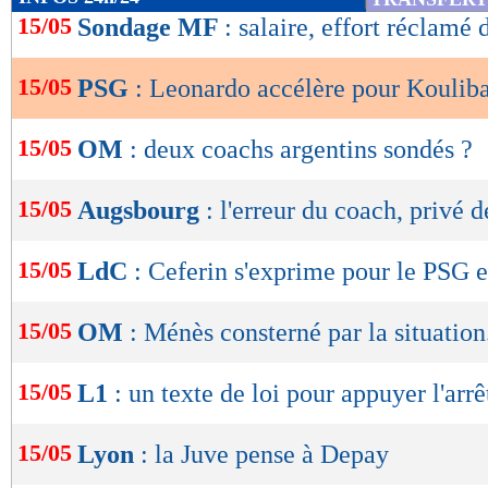
de
15/05
Sondage MF
: salaire, effort réclamé 
lecture
15/05
PSG
: Leonardo accélère pour Kouliba
OK
15/05
OM
: deux coachs argentins sondés ?
15/05
Augsbourg
: l'erreur du coach, privé d
15/05
LdC
: Ceferin s'exprime pour le PSG e
15/05
OM
: Ménès consterné par la situation.
15/05
L1
: un texte de loi pour appuyer l'arrê
15/05
Lyon
: la Juve pense à Depay