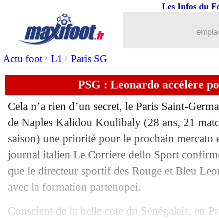
Les Infos du F
15/05
Dortmund
: Zorc prêt à dispenser ses 
emplac
15/05
PSG
: futur de Neymar, l'avis de Feli
>
>
Actu foot
L1
Paris SG
15/05
Real
: un départ libre pour Bale ?
PSG : Leonardo accélère po
15/05
Tottenham
: Kane rétabli
Cela n’a rien d’un secret, le Paris Saint-Germa
15/05
Nantes
: Louza plaît au Milan AC !
de Naples
Kalidou Koulibaly
(28 ans, 21 matc
saison) une priorité pour le prochain mercato e
15/05
ASSE
: ça bloque pour Grbic...
journal italien Le Corriere dello Sport confir
que le directeur sportif des Rouge et Bleu Leon
15/05
Ajax
: Tagliafico répond à la rumeur 
avec la formation partenopei.
15/05
Montpellier
: Hilton a prolongé (offic
Conscient de la belle cote du Sénégalais, en