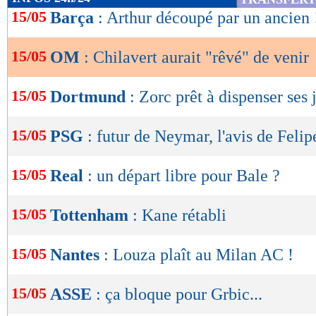
de
15/05
Barça
: Arthur découpé par un ancien 
lecture
15/05
OM
: Chilavert aurait "rêvé" de venir
OK
15/05
Dortmund
: Zorc prêt à dispenser ses 
15/05
PSG
: futur de Neymar, l'avis de Feli
15/05
Real
: un départ libre pour Bale ?
15/05
Tottenham
: Kane rétabli
15/05
Nantes
: Louza plaît au Milan AC !
15/05
ASSE
: ça bloque pour Grbic...