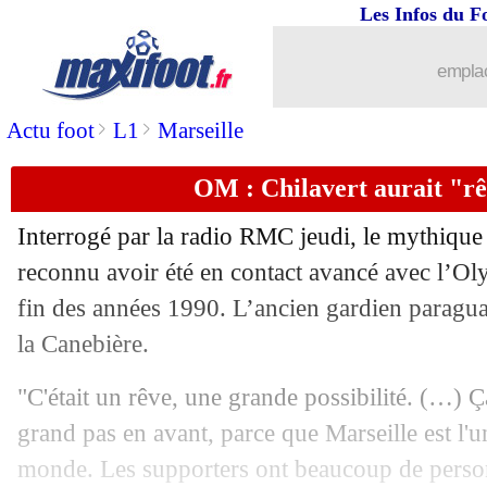
Les Infos du F
15/05
PSG
: Emery encense Al-Khelaïfi
emplac
15/05
Danemark
: Bendtner et son addictio
>
>
Actu foot
L1
Marseille
15/05
Bayern
: changement de programme po
OM : Chilavert aurait "rê
15/05
Nantes
: Gourcuff évoque le mercato
Interrogé par la radio RMC jeudi, le mythique 
15/05
Bayern
: Flick n'a aucune crainte
reconnu avoir été en contact avancé avec l’Ol
fin des années 1990. L’ancien gardien paragua
15/05
Lyon
: Houllier s'en prend à l'OM et a
la Canebière.
15/05
Bel.
: championnat arrêté, Bruges titré 
"C'était un rêve, une grande possibilité. (…) Ç
grand pas en avant, parce que Marseille est l'
15/05
OM
: Villas-Boas "pas encore parti"
monde. Les supporters ont beaucoup de personn