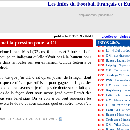
PSG
: futur de N
15/05
Les Infos du Football Français et E
Real
: un départ 
15/05
Tottenham
: Kane
15/05
emplacement publicitaire
Nantes
: Louza pl
15/05
ASSE
: ça bloque
15/05
Ajax
: Tagliafic
15/05
Montpellier
: Hil
15/05
publié le
15/05/2020 à 09h01
Barça
: Todibo pr
15/05
LiveScore
-
clubs 
OM
: Séville fait
15/05
met la pression pour la C1
INFOS 24h/24
Real
: l'atout Zi
15/05
L1
: 4 clubs prép
15/05
celone
Lionel Messi
(32 ans, 6 matchs et 2 buts en LdC
OM
: des discuss
15/05
 équipe en indiquant qu'elle n'était pas à la hauteur pour
Barça
: l'agent d
15/05
 dans la foulée par son entraîneur Quique Setién à ce
Leipzig
: Nagels
15/05
ndredi.
OM
: Zubizarreta
15/05
Sondage MF
: sa
15/05
t. Ce que j’ai dit, c’est qu’en jouant de la façon dont
PSG
: Leonardo a
15/05
ir que ce n’était pas suffisant pour gagner la Ligue des
OM
: deux coachs
15/05
e que nous avons et je n’ai pas de doute sur le fait que
Augsbourg
: l'er
15/05
as de la façon dont nous avons joué avant l’arrêt des
LdC
: Ceferin s'
15/05
ous sera bénéfique. On va voir si on peut reprendre les
OM
: Ménès const
15/05
lèvera le doute et nous saurons quel est notre niveau", a
L1
: un texte de l
15/05
t.
Lyon
: la Juve p
15/05
Barça
: Messi val
15/05
en Da Silva - 15/05/20 à 09h01
Toulouse
: Létang
15/05
OM
: Villas-Boas,
15/05
Barça
: Messi rem
15/05