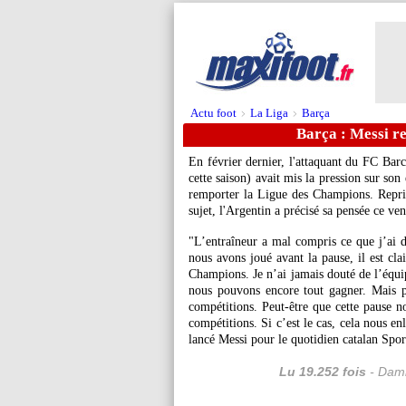
Actu foot
La Liga
Barça
>
>
Barça : Messi re
En février dernier, l'attaquant du FC Bar
cette saison) avait mis la pression sur son
remporter la Ligue des Champions. Repris
sujet, l'Argentin a précisé sa pensée ce ve
"L’entraîneur a mal compris ce que j’ai di
nous avons joué avant la pause, il est cla
Champions. Je n’ai jamais douté de l’équip
nous pouvons encore tout gagner. Mais p
compétitions. Peut-être que cette pause n
compétitions. Si c’est le cas, cela nous en
lancé Messi pour le quotidien catalan Spor
Lu 19.252 fois
- Dami