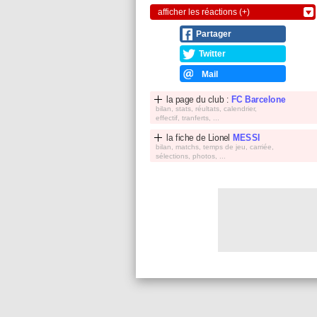
afficher les réactions (+)
Partager
Twitter
Mail
la page du club :
FC Barcelone
bilan, stats, réultats, calendrier,
effectif, tranferts, ...
la fiche de
Lionel
MESSI
bilan, matchs, temps de jeu, carriée,
sélections, photos, ...