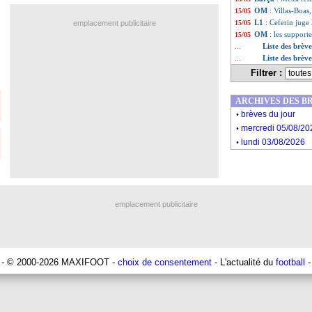
OM
: Villas-Boas
15/05
L1
: Ceferin juge 
emplacement publicitaire
15/05
OM
: les supporte
15/05
Liste des brèv
...
Liste des brèv
...
Filtrer :
ARCHIVES DES B
.
brèves du jour
.
mercredi 05/08/20
.
lundi 03/08/2026
emplacement publicitaire
- © 2000-2026 MAXIFOOT -
choix de consentement
- L'actualité du
football
-