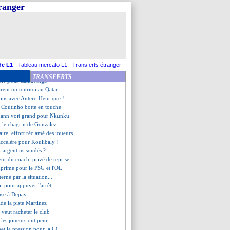
eymar, l'avis de Felipe Melo
tranger
libre pour Bale ?
 rétabli
aît au Milan AC !
 pour Grbic...
o répond à la rumeur PSG
ton a prolongé (officiel)
êt à rester à Schalke
de L1
-
Tableau mercato L1
-
Transferts étranger
 de Sarr une priorité
TRANSFERTS
dane pour Camavinga
arent un tournoi au Qatar
ions avec Antero Henrique !
e Coutinho botte en touche
mann voit grand pour Nkunku
, le chagrin de Gonzalez
laire, effort réclamé des joueurs
ccélère pour Koulibaly !
 argentins sondés ?
reur du coach, privé de reprise
exprime pour le PSG et l'OL
erné par la situation...
oi pour appuyer l'arrêt
ense à Depay
ide la piste Martinez
 veut racheter le club
 les joueurs ont peur...
et la pression pour la C1