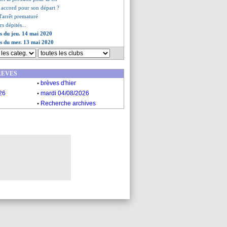
, accord pour son départ ?
l'arrêt prematuré
rs dépités...
es du jeu. 14 mai 2020
es du mer. 13 mai 2020
REVES
.
brèves d'hier
.
26
mardi 04/08/2026
.
Recherche archives