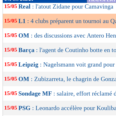
de
15/05
Real
: l'atout Zidane pour Camavinga
lecture
15/05
L1
: 4 clubs préparent un tournoi au Q
OK
15/05
OM
: des discussions avec Antero Hen
15/05
Barça
: l'agent de Coutinho botte en t
15/05
Leipzig
: Nagelsmann voit grand pou
15/05
OM
: Zubizarreta, le chagrin de Gonz
15/05
Sondage MF
: salaire, effort réclamé 
15/05
PSG
: Leonardo accélère pour Kouliba