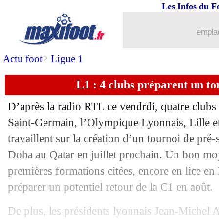
Les Infos du F
15/05
OM
: le rachat, une "fake news" pour
emplac
15/05
OM
: Eyraud s'explique pour Zubizarr
>
Actu foot
Ligue 1
15/05
OM
: Eyraud compte sur Villas-Boas, 
L1 : 4 clubs préparent un t
15/05
PSG
: l'Inter pense sérieusement à Ca
D’après la radio RTL ce vendrdi, quatre clubs 
15/05
Barça
: Arthur découpé par un ancien 
Saint-Germain, l’Olympique Lyonnais, Lille et
travaillent sur la création d’un tournoi de pré-s
15/05
OM
: Chilavert aurait "rêvé" de venir
Doha au Qatar en juillet prochain. Un bon mo
premières formations citées, encore en lice e
15/05
Dortmund
: Zorc prêt à dispenser ses 
préparer un potentiel retour de la C1 en août.
15/05
PSG
: futur de Neymar, l'avis de Feli
De plus, les présidents lyonnais Jean-Michel A