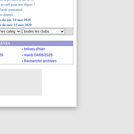
, accord pour son départ ?
l'arrêt prematuré
rs dépités...
es du jeu. 14 mai 2020
es du mer. 13 mai 2020
REVES
.
brèves d'hier
.
26
mardi 04/08/2026
.
Recherche archives