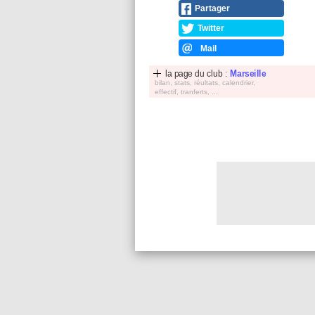
Partager
Twitter
Mail
la page du club :
Marseille
bilan, stats, réultats, calendrier,
effectif, tranferts, ...