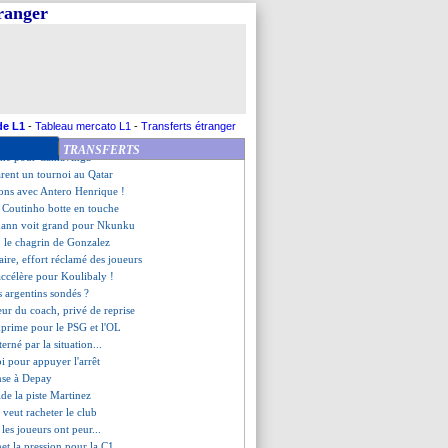
eymar, l'avis de Felipe Melo
tranger
libre pour Bale ?
 rétabli
aît au Milan AC !
 pour Grbic...
o répond à la rumeur PSG
ton a prolongé (officiel)
êt à rester à Schalke
de L1
-
Tableau mercato L1
-
Transferts étranger
 de Sarr une priorité
TRANSFERTS
dane pour Camavinga
arent un tournoi au Qatar
ions avec Antero Henrique !
e Coutinho botte en touche
mann voit grand pour Nkunku
, le chagrin de Gonzalez
laire, effort réclamé des joueurs
ccélère pour Koulibaly !
 argentins sondés ?
reur du coach, privé de reprise
exprime pour le PSG et l'OL
erné par la situation...
oi pour appuyer l'arrêt
ense à Depay
ide la piste Martinez
 veut racheter le club
 les joueurs ont peur...
et la pression pour la C1