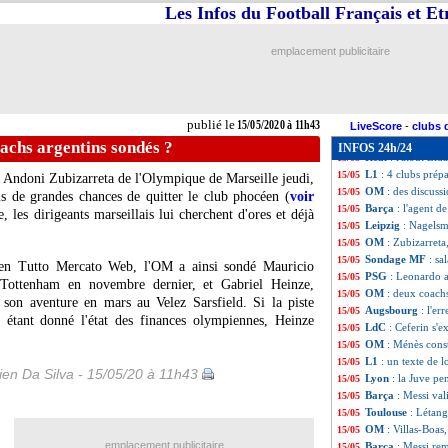
PSG
: futur de N
15/05
Les Infos du Football Français et E
Real
: un départ 
15/05
Tottenham
: Kane
15/05
emplacement publicitaire
Nantes
: Louza pl
15/05
ASSE
: ça bloque
15/05
Ajax
: Tagliafic
15/05
Montpellier
: Hil
15/05
publié le
15/05/2020 à 11h43
Barça
: Todibo pr
15/05
LiveScore
-
clubs 
OM
: Séville fait
15/05
achs argentins sondés ?
INFOS 24h/24
Real
: l'atout Zi
15/05
L1
: 4 clubs prép
15/05
if Andoni Zubizarreta de l'Olympique de Marseille jeudi,
OM
: des discuss
15/05
is de grandes chances de quitter le club phocéen (
voir
Barça
: l'agent d
15/05
, les dirigeants marseillais lui cherchent d'ores et déjà
Leipzig
: Nagels
15/05
OM
: Zubizarreta
15/05
Sondage MF
: sa
15/05
lien Tutto Mercato Web, l'OM a ainsi sondé Mauricio
PSG
: Leonardo a
15/05
 Tottenham en novembre dernier, et Gabriel Heinze,
OM
: deux coachs
15/05
 son aventure en mars au Velez Sarsfield. Si la piste
Augsbourg
: l'er
15/05
 étant donné l'état des finances olympiennes, Heinze
LdC
: Ceferin s'
15/05
OM
: Ménès const
15/05
L1
: un texte de l
15/05
en Da Silva - 15/05/20 à 11h43
Lyon
: la Juve p
15/05
Barça
: Messi val
15/05
Toulouse
: Létang
15/05
OM
: Villas-Boas,
15/05
emplacement publicitaire
Barça
: Messi rem
15/05