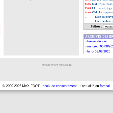
OM
: Villas-Boas
15/05
L1
: Ceferin juge 
15/05
OM
: les supporte
15/05
Liste des brèv
...
Liste des brèv
...
Filtrer :
ARCHIVES DES B
.
brèves du jour
.
mercredi 05/08/20
.
lundi 03/08/2026
emplacement publicitaire
- © 2000-2026 MAXIFOOT -
choix de consentement
- L'actualité du
football
-