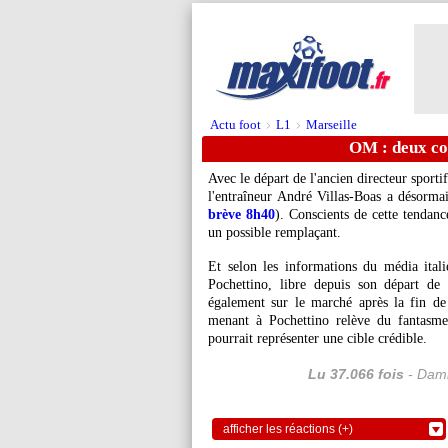
Actu foot
L1
Marseille
>
>
OM : deux co
Avec le départ de l'ancien directeur sport
l'entraîneur André Villas-Boas a désorma
brève 8h40
). Conscients de cette tendance
un possible remplaçant.
Et selon les informations du média ita
Pochettino, libre depuis son départ de
également sur le marché après la fin de
menant à Pochettino relève du fantasme
pourrait représenter une cible crédible.
Lu 37.066 fois
- Dami
afficher les réactions (+)