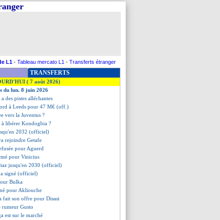
tranger
de L1
-
Tableau mercato L1
-
Transferts étranger
TRANSFERTS
OURD'HUI ( 7 août 2026)
s du lun. 8 juin 2026
a des pistes alléchantes
ford à Leeds pour 47 M€ (off.)
ee vers la Juventus ?
êt à libérer Kondogbia ?
usqu'en 2032 (officiel)
a rejoindre Getafe
refusée pour Aguerd
irmé pour Vinicius
iaz jusqu'en 2030 (officiel)
a signé (officiel)
pour Bulka
igné pour Akliouche
a fait son offre pour Disasi
te rumeur Gusto
ga est sur le marché