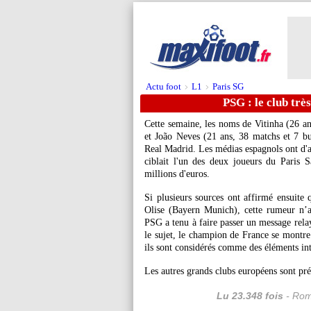
Actu foot
L1
Paris SG
>
>
PSG : le club trè
Cette semaine, les noms de
Vitinha
(26 ans
et João
Neves
(21 ans, 38 matchs et 7 but
Real Madrid. Les médias espagnols ont d'a
ciblait l'un des deux joueurs du Paris
millions d'euros.
Si plusieurs sources ont affirmé ensuite
Olise (Bayern Munich), cette rumeur n’a 
PSG a tenu à faire passer un message rela
le sujet, le champion de France se montre 
ils sont considérés comme des éléments int
Les autres grands clubs européens sont pr
Lu 23.348 fois
- Rom