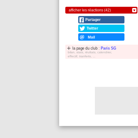
afficher les réactions (42)
Partager
Twitter
Mail
la page du club :
Paris SG
bilan, stats, réultats, calendrier,
effectif, tranferts, ...