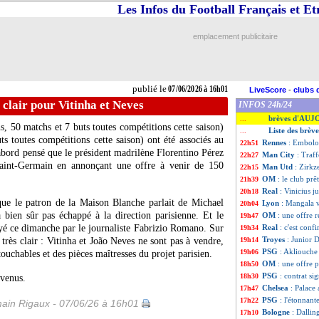
Les Infos du Football Français et E
emplacement publicitaire
publié le
07/06/2026 à 16h01
LiveScore
-
clubs 
s clair pour Vitinha et Neves
INFOS 24h/24
brèves d'AUJ
...
, 50 matchs et 7 buts toutes compétitions cette saison)
Liste des brève
...
s toutes compétitions cette saison) ont été associés au
Rennes
: Embolo 
22h51
bord pensé que le président madrilène Florentino Pérez
Man City
: Traf
22h27
 Saint-Germain en annonçant une offre à venir de 150
Man Utd
: Zirkz
22h15
OM
: le club pr
21h39
Real
: Vinicius j
20h18
 que le patron de la Maison Blanche parlait de Michael
Lyon
: Mangala v
20h04
bien sûr pas échappé à la direction parisienne. Et le
OM
: une offre 
19h47
yé ce dimanche par le journaliste Fabrizio Romano. Sur
Real
: c'est conf
19h34
Troyes
: Junior D
très clair : Vitinha et João Neves ne sont pas à vendre,
19h14
PSG
: Akliouche 
19h06
ouchables et des pièces maîtresses du projet parisien.
OM
: une offre 
18h50
PSG
: contrat s
18h30
évenus.
Chelsea
: Palace 
17h47
PSG
: l'étonnan
17h22
ain Rigaux - 07/06/26 à 16h01
Bologne
: Dallin
17h10