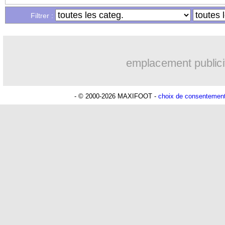
Filtrer :
20h01
Brest
: un gardien norvégien en appro
18h48
Nice
: Kevin Carlos va partir en Italie
emplacement publici
18h29
Leganés
: c'est signé pour Luca Zidan
- © 2000-2026 MAXIFOOT -
choix de consentemen
17h58
Atletico
: Ruggeri en route pour Aston
17h32
Lyon
: Mangala prêté à Getafe (offici
17h16
PSG
: Nsoki va signer en Croatie
16h59
Arsenal
: Naples vise Gabriel Jesus
16h37
Real
: Mastantuono prêté à la Fiorenti