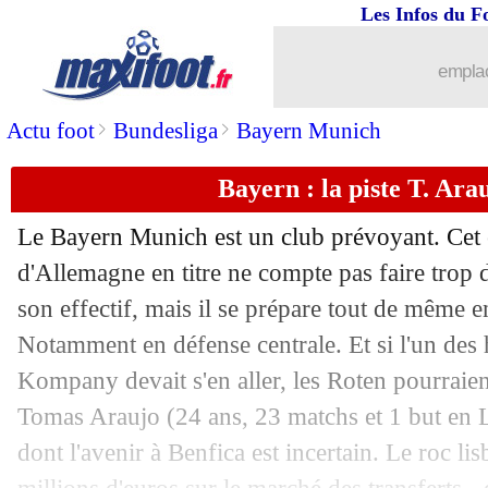
Les Infos du F
emplac
>
>
Actu foot
Bundesliga
Bayern Munich
Bayern : la piste T. Ara
Le Bayern Munich est un club prévoyant. Cet 
d'Allemagne en titre ne compte pas faire trop
son effectif, mais il se prépare tout de même e
Notamment en défense centrale. Et si l'un de
Kompany devait s'en aller, les Roten pourraient
Tomas
Araujo
(24 ans, 23 matchs et 1 but en L
dont l'avenir à Benfica est incertain. Le roc lis