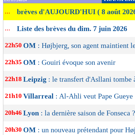
INFOS 24h/24
de
...
brèves d'AUJOURD'HUI ( 8 août 202
lecture
OK
...
Liste des brèves du dim. 7 juin 2026
22h50
OM
: Højbjerg, son agent maintient l
22h35
OM
: Gouiri évoque son avenir
22h18
Leipzig
: le transfert d'Asllani tombe 
21h10
Villarreal
: Al-Ahli veut Pape Gueye
20h46
Lyon
: la dernière saison de Fonseca 
20h30
OM
: un nouveau prétendant pour Hø