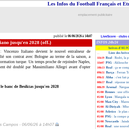
Les Infos du Football Français et E
emplacement publicitaire
publié le
06/06/2026 à 14h07
LiveScore
-
clubs 
liano jusqu'en 2028 (off.)
INFOS 24h/24
brèves d'AUJ
...
l : Vincenzo Italiano devient le nouvel entraîneur de
Liste des brèv
...
silié son contrat avec Bologne au terme de la saison, a
Real
: Rodri, la 
11h19
 formation turque. Un temps proche de rejoindre Naples,
PSG
: Akliouche 
11h07
ment été doublé par Massimiliano Allegri avant d'opter
Real
: ça se com
10h13
Barça
: Ferran T
09h51
Abha
: c'est fait
09h11
Real
: réponse i
08h57
r le banc de Besiktas jusqu'en 2028
Arsenal
: Nørgaa
08h39
Rennes
: une off
05/08
Lyon
: Mangala su
05/08
Man City
: Mares
05/08
Al-Diriyah
: Mbem
05/08
Atletico
: le plan
05/08
PSG
: la compo p
05/08
Newcastle
: Jaiss
05/08
es Campos - 06/06/26 à 14h07
Real
: une nouvel
05/08