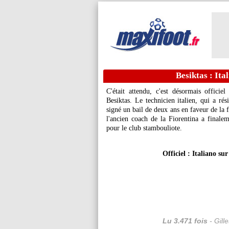
Besiktas : Ita
C'était attendu, c'est désormais officie
Besiktas. Le technicien italien, qui a ré
signé un bail de deux ans en faveur de la
l'ancien coach de la Fiorentina a finale
pour le club stambouliote.
Officiel : Italiano su
Lu 3.471 fois
- Gill