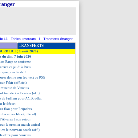
tranger
de L1
-
Tableau mercato L1
-
Transferts étranger
TRANSFERTS
OURD'HUI ( 6 août 2026)
es du dim. 7 juin 2026
piste Barça se confirme
arrive ce jeudi à Paris
plique pour Rodri !
orres donne son feu vert au PSG
 pour Fekir (officiel)
mminente de Vinicius
rd transféré à Everton (off.)
re de Fulham pour Aït Boudlal
r le départ
ca flou pour Reijnders
ba arrive libre (officiel)
 d'Alvarez à son retour
our le premier match amical
le est le nouveau coach (off.)
le offre pour Vinicius