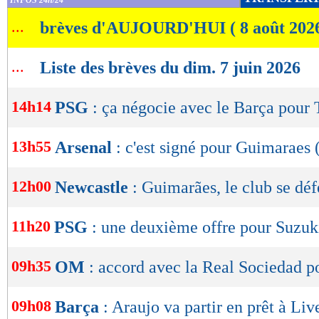
INFOS 24h/24
de
...
brèves d'AUJOURD'HUI ( 8 août 202
lecture
OK
...
Liste des brèves du dim. 7 juin 2026
14h14
PSG
: ça négocie avec le Barça pour 
13h55
Arsenal
: c'est signé pour Guimaraes (
12h00
Newcastle
: Guimarães, le club se dé
11h20
PSG
: une deuxième offre pour Suzuk
09h35
OM
: accord avec la Real Sociedad 
09h08
Barça
: Araujo va partir en prêt à Liv