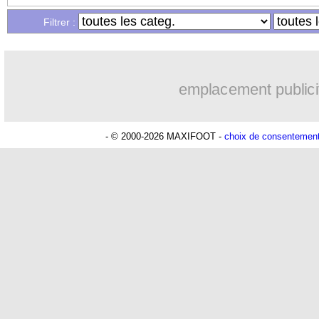
Filtrer :
08h54
OM
: Côme pousse pour Gouiri
07/08
OM
: Højbjerg, son agent maintient l
emplacement publici
07/08
OM
: Gouiri évoque son avenir
- © 2000-2026 MAXIFOOT -
choix de consentemen
07/08
Leipzig
: le transfert d'Asllani tombe à
07/08
Villarreal
: Al-Ahli veut Pape Gueye
07/08
Lyon
: la dernière saison de Fonseca ?
07/08
OM
: un nouveau prétendant pour Høj
07/08
Brest
: un gardien norvégien en appro