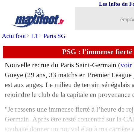
Les Infos du F
30/07
M’Gladbach
: Cuisance suivi en L1
emplac
30/07
Real
: une pépite du centre recale Liv
>
>
Actu foot
L1
Paris SG
30/07
PSG
: l'Inter attend la réponse de Cav
PSG : l'immense fierté
30/07
Juve
: Kean va filer à Everton !
Nouvelle recrue du Paris Saint-Germain (
voir
30/07
Arsenal
: Pépé rêvait pourtant du PSG
Gueye
(29 ans, 33 matchs en Premier League 
est aux anges. Le milieu de terrain sénégalais 
30/07
Divers
: Mourinho envoie un nouveau
rejoindre le club de la capitale en provenance 
30/07
Lille
: deux joueurs en approche
"Je ressens une immense fierté à l’heure de rej
Germain. Après être resté concentré sur la CAN
30/07
Amical
: la compo du PSG contre Syd
souhaité donner un nouvel élan à ma carrière