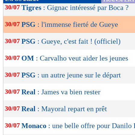
de
30/07
Tigres
: Gignac intéressé par Boca ?
lecture
30/07
PSG
: l'immense fierté de Gueye
OK
30/07
PSG
: Gueye, c'est fait ! (officiel)
30/07
OM
: Carvalho veut aider les jeunes
30/07
PSG
: un autre jeune sur le départ
30/07
Real
: James va bien rester
30/07
Real
: Mayoral repart en prêt
30/07
Monaco
: une belle offre pour Danilo 