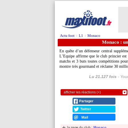
Actu foot
L1
Monaco
>
>
Monaco : un
En quête d’un défenseur central suppléme
L’Equipe affirme que le club princier est
matchs et 3 buts toutes compétitions pou
montre très gourmand et réclame 30 milli
Lu 21.127 fois
- Youc
afficher les réactions (+)
Partager
Twitter
Mail
la page du club :
Monaco