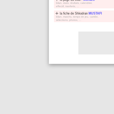
bilan, stats, réultats, calendrier,
effectif, tranferts, ...
la fiche de
Shkodran
MUSTAFI
bilan, matchs, temps de jeu, carriée,
sélections, photos, ...