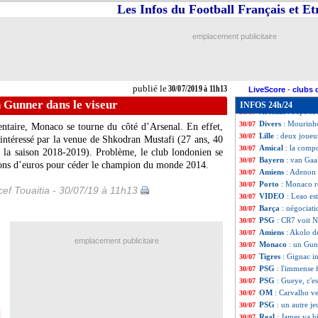
Barça
: Simeone
30/07
Les Infos du Football Français et E
Metz
: les Grenat
30/07
Fiorentina
: Boat
30/07
emplacement publicitaire
Amical
: PSG 3-0
30/07
Liverpool
: Sturr
30/07
M’Gladbach
: Cu
30/07
Real
: une pépite
30/07
publié le
30/07/2019 à 11h13
PSG
: l'Inter att
30/07
LiveScore
-
clubs 
Juve
: Kean va fi
30/07
 Gunner dans le viseur
INFOS 24h/24
Arsenal
: Pépé rê
30/07
Divers
: Mourinh
30/07
ntaire, Monaco se tourne du côté d’Arsenal. En effet,
Lille
: deux joueu
30/07
 intéressé par la venue de
Shkodran Mustafi
(27 ans, 40
Amical
: la comp
30/07
r la saison 2018-2019). Problème, le club londonien se
Bayern
: van Gaa
30/07
ons d’euros pour céder le champion du monde 2014.
Amiens
: Adenon f
30/07
Porto
: Monaco r
30/07
ef Touaitia - 30/07/19 à 11h13
VIDEO
: Leao es
30/07
Barça
: négociat
30/07
PSG
: CR7 voit N
30/07
Amiens
: Akolo d
30/07
emplacement publicitaire
Monaco
: un Gun
30/07
Tigres
: Gignac i
30/07
PSG
: l'immense 
30/07
PSG
: Gueye, c'est
30/07
OM
: Carvalho ve
30/07
PSG
: un autre je
30/07
Real
: James va bi
30/07