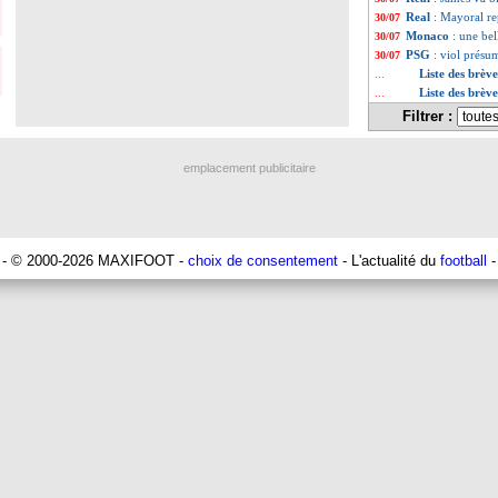
Real
: Mayoral re
30/07
Monaco
: une bel
30/07
PSG
: viol prés
30/07
Liste des brève
...
Liste des brève
...
Filtrer :
emplacement publicitaire
- © 2000-2026 MAXIFOOT -
choix de consentement
- L'actualité du
football
-