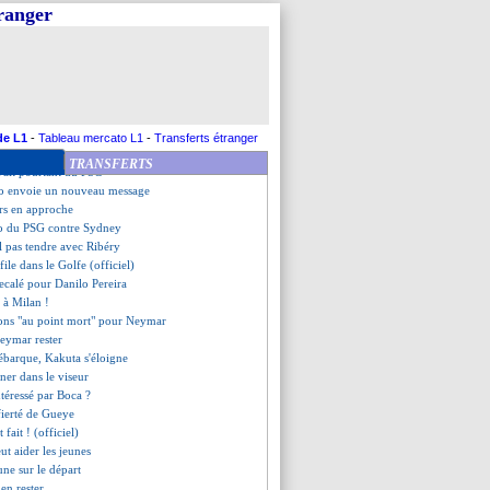
 défend Griezmann
tranger
s se renseignent pour Kakuta
eng sur le point de signer
 Sydney (fini)
idge vers la Turquie ?
isance suivi en L1
 du centre recale Liverpool
end la réponse de Cavani
de L1
-
Tableau mercato L1
-
Transferts étranger
ler à Everton !
TRANSFERTS
vait pourtant du PSG
o envoie un nouveau message
rs en approche
o du PSG contre Sydney
l pas tendre avec Ribéry
ile dans le Golfe (officiel)
ecalé pour Danilo Pereira
t à Milan !
ions "au point mort" pour Neymar
eymar rester
ébarque, Kakuta s'éloigne
ner dans le viseur
ntéressé par Boca ?
fierté de Gueye
 fait ! (officiel)
ut aider les jeunes
une sur le départ
en rester