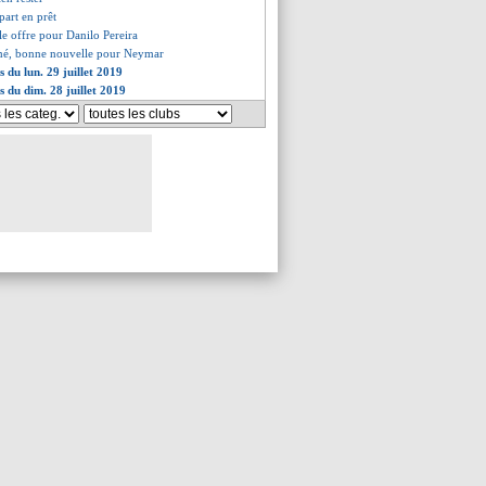
part en prêt
le offre pour Danilo Pereira
umé, bonne nouvelle pour Neymar
s du lun. 29 juillet 2019
s du dim. 28 juillet 2019