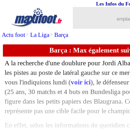
Les Infos du F
emplac
>
>
Actu foot
La Liga
Barça
Barça : Max également sui
A la recherche d'une doublure pour Jordi Alba
les pistes au poste de latéral gauche sur ce m
vous l'indiquions lundi (
voir ici
), le défense
(25 ans, 30 matchs et 4 buts en Bundesliga p
figure dans les petits papiers des Blaugrana. 
représente pas une cible facile pour le champ
En effet, selon les informations du quotidien 