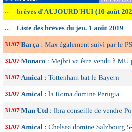
de
...
brèves d'AUJOURD'HUI (10 août 202
lecture
OK
...
Liste des brèves du jeu. 1 août 2019
31/07
Barça
: Max également suivi par le P
31/07
Monaco
: Mejbri va être vendu à MU
31/07
Amical
: Tottenham bat le Bayern
31/07
Amical
: la Roma domine Perugia
31/07
Man Utd
: Ibra conseille de vendre P
31/07
Amical
: Chelsea domine Salzbourg 5-