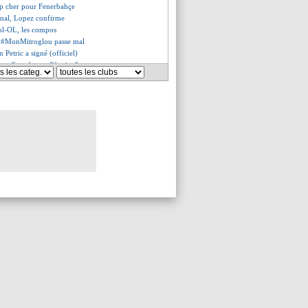
op cher pour Fenerbahçe
enal, Lopez confirme
ol-OL, les compos
e #MonMitroglou passe mal
n Petric a signé (officiel)
rt - "on n'a pas d'équipe"
 le titre en C1, mais...
ffre pour Umtiti
n arrive, Trapp ne viendra pas
mmés pour le meilleur joueur
igge ne lâche pas Sané
 pas peur de la concurrence
mmés pour le coach de l'année
inay en couverture de PES 2020
 ne rate pas la direction !
recalé
t fait pour Boateng (officiel)
rès proche du Zénith
usé par la direction ?
ru en approche !
omet un "meilleur Draxler"
message piquant de Pochettino
un an (officiel)
igne au Beijing Guoan (off.)
ot grâce à Pépé !
Pereira voulait venir...