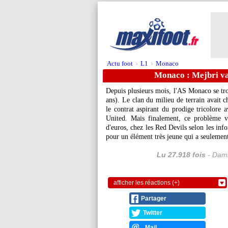
Actu foot
L1
Monaco
>
>
Monaco : Mejbri v
Depuis plusieurs mois, l'AS Monaco se tro
ans). Le clan du milieu de terrain avait 
le contrat aspirant du prodige tricolore
United. Mais finalement, ce problème v
d'euros, chez les Red Devils selon les in
pour un élément très jeune qui a seulement
Lu 27.918 fois
- Dami
afficher les réactions (+)
Partager
Twitter
Mail