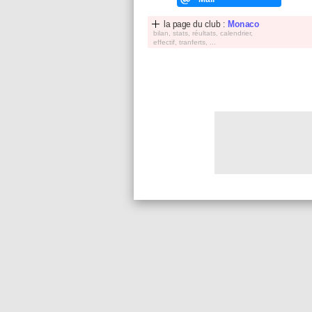
la page du club :
Monaco
bilan, stats, réultats, calendrier,
effectif, tranferts, ...