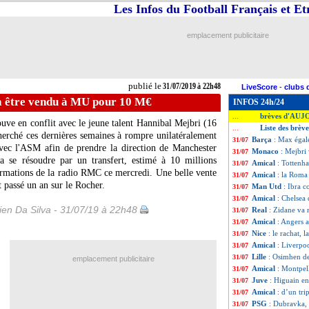
Les Infos du Football Français et E
emplacement publicitaire
publié le
31/07/2019 à 22h48
LiveScore
-
clubs 
a être vendu à MU pour 10 M€
INFOS 24h/24
brèves d'AUJ
...
uve en conflit avec le jeune talent Hannibal Mejbri (16
Liste des brèv
...
cherché ces dernières semaines à rompre unilatéralement
Barça
: Max égal
31/07
 avec l'ASM afin de prendre la direction de Manchester
Monaco
: Mejbri
31/07
a se résoudre par un transfert, estimé à 10 millions
Amical
: Tottenh
31/07
formations de la radio RMC ce mercredi. Une belle vente
Amical
: la Roma
31/07
 passé un an sur le Rocher.
Man Utd
: Ibra 
31/07
Amical
: Chelsea
31/07
en Da Silva - 31/07/19 à 22h48
Real
: Zidane va 
31/07
Amical
: Angers 
31/07
Nice
: le rachat,
31/07
Amical
: Liverpo
31/07
Lille
: Osimhen de
31/07
emplacement publicitaire
Amical
: Montpel
31/07
Juve
: Higuain e
31/07
Amical
: d’un tri
31/07
PSG
: Dubravka,
31/07