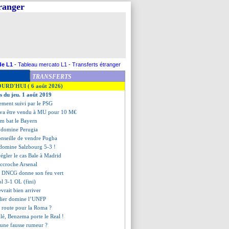
tranger
de L1
-
Tableau mercato L1
-
Transferts étranger
TRANSFERTS
OURD'HUI ( 6 août 2026)
es du jeu. 1 août 2019
ement suivi par le PSG
 va être vendu à MU pour 10 M€
am bat le Bayern
 domine Perugia
conseille de vendre Pogba
 domine Salzbourg 5-3 !
régler le cas Bale à Madrid
accroche Arsenal
 la DNCG donne son feu vert
ol 3-1 OL (fini)
vrait bien arriver
lier domine l’UNFP
n route pour la Roma ?
plé, Benzema porte le Real !
 une fausse rumeur ?