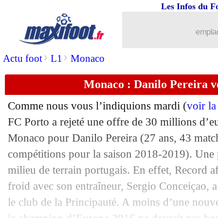
Les Infos du F
31/07
Porto
: un gardien arrive, Trapp ne vi
emplac
31/07
FIFA
: les 10 nommés pour le meilleu
>
>
Actu foot
L1
Monaco
31/07
Bayern
: Rummenigge ne lâche pas S
Monaco : Danilo Pereira vou
31/07
PSG
: Diallo n'a pas peur de la concu
Comme nous vous l’indiquions mardi (
voir l
31/07
FIFA
: les 10 nommés pour le coach d
FC Porto a rejeté une offre de 30 millions d’
Monaco pour
Danilo Pereira
(27 ans, 43 match
31/07
PHOTO
: McTominay en couverture 
compétitions pour la saison 2018-2019). Une p
milieu de terrain portugais. En effet, Record 
31/07
OM
: Rami, Ménès ne rate pas la direc
froid avec son entraîneur, Sergio Conceiçao, a
le club de la Principauté. A moins d’une nouve
31/07
Dijon
: Enyeama recalé