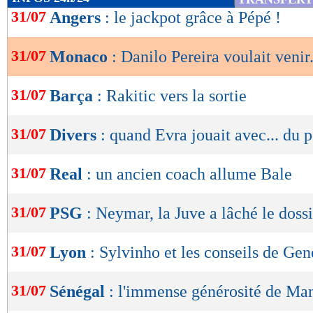
de
31/07
Angers
: le jackpot grâce à Pépé !
lecture
31/07
Monaco
: Danilo Pereira voulait venir.
OK
31/07
Barça
: Rakitic vers la sortie
31/07
Divers
: quand Evra jouait avec... du 
31/07
Real
: un ancien coach allume Bale
31/07
PSG
: Neymar, la Juve a lâché le dossi
31/07
Lyon
: Sylvinho et les conseils de Gen
31/07
Sénégal
: l'immense générosité de Ma