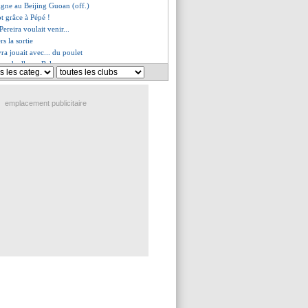
igne au Beijing Guoan (off.)
ot grâce à Pépé !
Pereira voulait venir...
rs la sortie
ra jouait avec... du poulet
coach allume Bale
 Juve a lâché le dossier
t les conseils de Genesio
nse générosité de Mané
emplacement publicitaire
 tente de placer Mourinho
kaku, accord avec MU, mais...
cté pour Halilhodzic ?
médicale réussie pour Pépé
ant bosnien recruté (officiel)
s du mar. 30 juillet 2019
s du lun. 29 juillet 2019