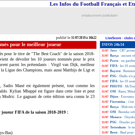
Les Infos du Football Français et E
Juve
: Higuain e
31/07
Amical
: d’un tri
31/07
PSG
: Dubravka,
31/07
emplacement publicitaire
OM
: Gustavo tr
31/07
Lille
: Pépé à Ars
31/07
Amical
: Liverpo
31/07
Médias
: RMC, l
31/07
publié le
31/07/2019 à 16h22
LiveScore
-
clubs 
Nantes
: le gardie
31/07
més pour le meilleur joueur
INFOS 24h/24
Nîmes
: B. Blaqua
31/07
Juve
: CR7 promet
31/07
s pour le titre de "The Best Coach" de la saison 2018-
Barça
: aucune o
31/07
 vient de dévoiler les 10 joueurs nommés pour le prix
Porto
: un gardie
31/07
rent parmi les prétendants : Virgil van Dijk, meilleur
FIFA
: les 10 no
31/07
la Ligue des Champions, mais aussi Matthijs de Ligt et
Bayern
: Rummen
31/07
PSG
: Diallo n'a
31/07
FIFA
: les 10 no
31/07
N, Sadio Mané est également présent, tout comme les
PHOTO
: McTom
31/07
aldo. Kylian Mbappé est figure dans cette liste et peut
OM
: Rami, Ménès
31/07
ka Modric. Le gagnant de cette édition sera connu le 23
Dijon
: Enyeama 
31/07
Fiorentina
: c'es
31/07
Barça
: Malcom t
31/07
 joueur FIFA de la saison 2018-2019 :
OM
: Benteke ref
31/07
Monaco
: Onyeku
31/07
PSG
: Draxler pr
31/07
Tottenham
: le 
31/07
ays-Bas)
Brest
: Baal pour 
31/07