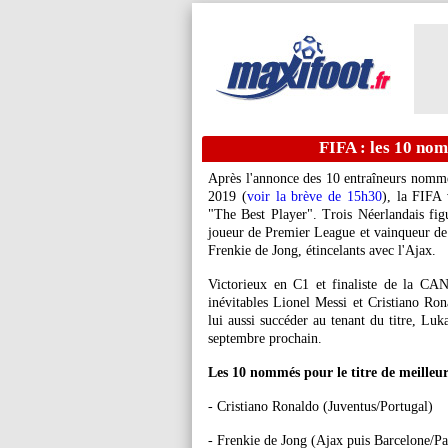
FIFA : les 10 nom
Après l'annonce des 10 entraîneurs nommé
2019 (
voir la brève de 15h30
), la FIFA
"The Best Player". Trois Néerlandais figu
joueur de Premier League et vainqueur de 
Frenkie de Jong, étincelants avec l'Ajax.
Victorieux en C1 et finaliste de la CA
inévitables Lionel Messi et Cristiano Ron
lui aussi succéder au tenant du titre, Lu
septembre prochain.
Les 10 nommés pour le titre de meilleur
- Cristiano Ronaldo (Juventus/Portugal)
- Frenkie de Jong (Ajax puis Barcelone/P