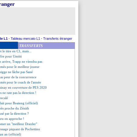
tranger
n route pour la Roma ?
plé, Benzema porte le Real !
 une fausse rumeur ?
op cher pour Fenerbahçe
enal, Lopez confirme
ol-OL, les compos
e #MonMitroglou passe mal
de L1
-
Tableau mercato L1
-
Transferts étranger
n Petric a signé (officiel)
TRANSFERTS
rt - "on n'a pas d'équipe"
 le titre en C1, mais...
ffre pour Umtiti
n arrive, Trapp ne viendra pas
mmés pour le meilleur joueur
igge ne lâche pas Sané
 pas peur de la concurrence
mmés pour le coach de l'année
inay en couverture de PES 2020
 ne rate pas la direction !
recalé
t fait pour Boateng (officiel)
rès proche du Zénith
usé par la direction ?
ru en approche !
omet un "meilleur Draxler"
message piquant de Pochettino
un an (officiel)