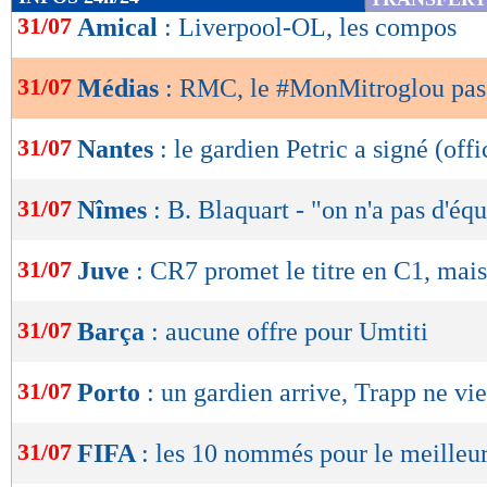
de
31/07
Amical
: Liverpool-OL, les compos
lecture
31/07
Médias
: RMC, le #MonMitroglou pas
OK
31/07
Nantes
: le gardien Petric a signé (offi
31/07
Nîmes
: B. Blaquart - "on n'a pas d'éq
31/07
Juve
: CR7 promet le titre en C1, mais.
31/07
Barça
: aucune offre pour Umtiti
31/07
Porto
: un gardien arrive, Trapp ne vi
31/07
FIFA
: les 10 nommés pour le meilleu