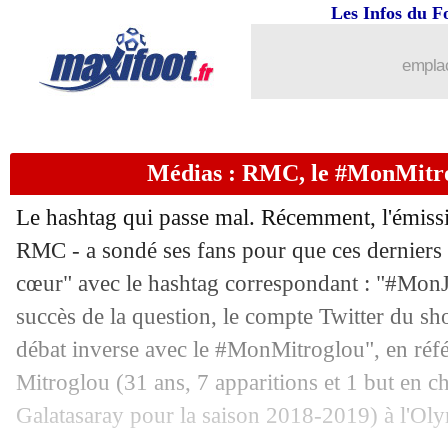
Les Infos du F
31/07
Monaco
: Mejbri va être vendu à MU
emplac
31/07
Amical
: Tottenham bat le Bayern
31/07
Amical
: la Roma domine Perugia
Médias : RMC, le #MonMitro
31/07
Man Utd
: Ibra conseille de vendre P
Le hashtag qui passe mal. Récemment, l'émissi
31/07
Amical
: Chelsea domine Salzbourg 5-
RMC - a sondé ses fans pour que ces derniers 
cœur" avec le hashtag correspondant : "#Mon
31/07
Real
: Zidane va régler le cas Bale à 
succès de la question, le compte Twitter du sh
débat inverse avec le #MonMitroglou", en réf
31/07
Amical
: Angers accroche Arsenal
Mitroglou
(31 ans, 7 apparitions et 1 but en 
Galatasaray pour la saison 2018-2019) à l'Oly
31/07
Nice
: le rachat, la DNCG donne son f