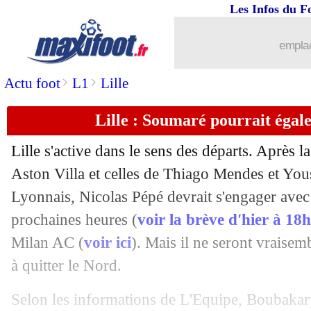
Les Infos du F
30/07
Amical
: Nice humilié par Burnley !
emplac
30/07
Amical
: le Bayern écrase Fenerbahçe 
>
>
Actu foot
L1
Lille
30/07
Man Utd
: grosse tuile pour Bailly !
Lille : Soumaré pourrait égal
30/07
PSG
: Neymar, Leonardo va tenter de l
Lille s'active dans le sens des départs. Après 
30/07
Amical
: Dortmund déroule 4-1 !
Aston Villa et celles de Thiago Mendes et Yo
Lyonnais, Nicolas Pépé devrait s'engager avec
30/07
PSG
: Tuchel en veut encore plus
prochaines heures (
voir la brève d'hier à 18
Milan AC (
voir ici
). Mais il ne seront vraisem
30/07
Amical
: Man Utd l'emporte en Norvè
à quitter le Nord.
30/07
Amical
: Nantes s'impose face à Gijon
Selon les informations de L'Equipe,
Boubakar