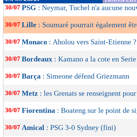
de
30/07
PSG
: Neymar, Tuchel n'a aucune nou
lecture
30/07
Lille
: Soumaré pourrait également êt
OK
30/07
Monaco
: Aholou vers Saint-Etienne ?
30/07
Bordeaux
: Kamano a la cote en Serie
30/07
Barça
: Simeone défend Griezmann
30/07
Metz
: les Grenats se renseignent pou
30/07
Fiorentina
: Boateng sur le point de s
30/07
Amical
: PSG 3-0 Sydney (fini)