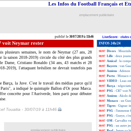
Barça
: Simeone
30/07
Les Infos du Football Français et E
Metz
: les Grenat
30/07
Fiorentina
: Boat
30/07
emplacement publicitaire
Amical
: PSG 3-0
30/07
Liverpool
: Sturr
30/07
M’Gladbach
: Cu
30/07
Real
: une pépite
30/07
publié le
30/07/2019 à 11h46
PSG
: l'Inter att
30/07
LiveScore
-
clubs 
Juve
: Kean va fi
30/07
 voit Neymar rester
INFOS 24h/24
Arsenal
: Pépé rê
30/07
Divers
: Mourinh
30/07
uis plusieurs semaines, le nom de
Neymar
(27 ans, 28
Lille
: deux joueu
30/07
r la saison 2018-2019) circule du côté des plus grands
Amical
: la comp
30/07
ille Dame, Cristiano Ronaldo (34 ans, 43 matchs et 28
Bayern
: van Gaa
30/07
18-2019), l'attaquant brésilien ne devrait toutefois pas
Amiens
: Adenon f
30/07
Porto
: Monaco r
30/07
VIDEO
: Leao es
30/07
 Barça, la Juve. C'est le travail des médias parce qu'il
Barça
: négociat
30/07
à Paris", a indiqué le quintuple Ballon d'Or pour Marca.
PSG
: CR7 voit N
30/07
fre concrète pour l'Auriverde, bien parti pour débuter
Amiens
: Akolo d
30/07
aise.
Monaco
: un Gun
30/07
Tigres
: Gignac i
30/07
ef Touaitia - 30/07/19 à 11h46
PSG
: l'immense 
30/07
PSG
: Gueye, c'est
30/07
OM
: Carvalho ve
30/07
PSG
: un autre je
30/07
emplacement publicitaire
Real
: James va bi
30/07