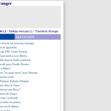
 défend Griezmann
tranger
s se renseignent pour Kakuta
eng sur le point de signer
 Sydney (fini)
idge vers la Turquie ?
isance suivi en L1
 du centre recale Liverpool
end la réponse de Cavani
de L1
-
Tableau mercato L1
-
Transferts étranger
ler à Everton !
TRANSFERTS
vait pourtant du PSG
o envoie un nouveau message
rs en approche
o du PSG contre Sydney
l pas tendre avec Ribéry
ile dans le Golfe (officiel)
ecalé pour Danilo Pereira
t à Milan !
ions "au point mort" pour Neymar
eymar rester
ébarque, Kakuta s'éloigne
ner dans le viseur
ntéressé par Boca ?
fierté de Gueye
 fait ! (officiel)
ut aider les jeunes
une sur le départ
en rester