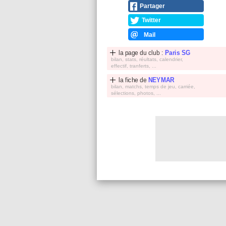
Partager
Twitter
Mail
la page du club :
Paris SG
bilan, stats, réultats, calendrier,
effectif, tranferts, ...
la fiche de
NEYMAR
bilan, matchs, temps de jeu, carriée,
sélections, photos, ...