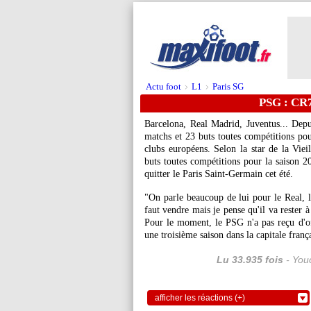
Actu foot
L1
Paris SG
>
>
PSG : CR7
Barcelona, Real Madrid, Juventus... Dep
matchs et 23 buts toutes compétitions pou
clubs européens. Selon la star de la Vie
buts toutes compétitions pour la saison 20
quitter le Paris Saint-Germain cet été.
"On parle beaucoup de lui pour le Real, le
faut vendre mais je pense qu'il va rester 
Pour le moment, le PSG n'a pas reçu d'of
une troisième saison dans la capitale franç
Lu 33.935 fois
- Youc
afficher les réactions (+)