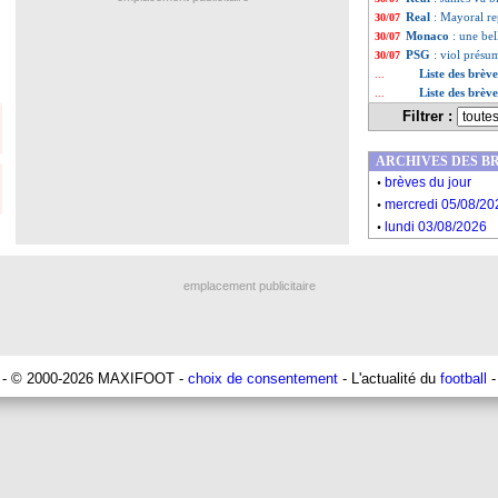
Real
: Mayoral re
30/07
Monaco
: une bel
30/07
PSG
: viol prés
30/07
Liste des brève
...
Liste des brève
...
Filtrer :
ARCHIVES DES B
.
brèves du jour
.
mercredi 05/08/20
.
lundi 03/08/2026
emplacement publicitaire
- © 2000-2026 MAXIFOOT -
choix de consentement
- L'actualité du
football
-