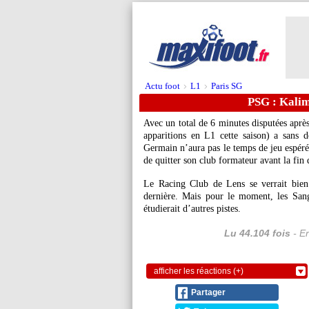
Actu foot
L1
Paris SG
>
>
PSG : Kalim
Avec un total de 6 minutes disputées apr
apparitions en L1 cette saison) a sans 
Germain n’aura pas le temps de jeu espéré
de quitter son club formateur avant la fin 
Le Racing Club de Lens se verrait bien l
dernière. Mais pour le moment, les Sang 
étudierait d’autres pistes.
Lu 44.104 fois
- Er
afficher les réactions (+)
Partager