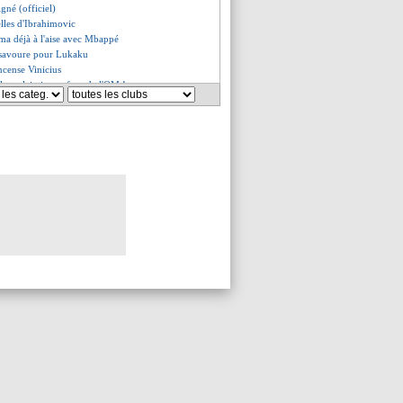
igné (officiel)
lles d'Ibrahimovic
a déjà à l'aise avec Mbappé
 savoure pour Lukaku
encense Vinicius
lort plaisait aux fans de l'OM !
rcelo, Juninho a une piste
ol bloque Salah
n plan B ?
t jouer pour l'Angleterre
 de Sampaoli en un seul mot
ort arrive à Nice !
am avance pour Zouma
isponibilité confirmée
 en route pour la Lazio
 imminent pour Zappacosta
 Guardiola brouille les pistes
sume la décision
z annonce le retour de Lirola
options pour le résultat
nnarumma juge la concurrence
xplique le refus de reprendre
tang répond à Galtier
éjà nommé (officiel)
ngue Rivère !
i se trouve bien à Lyon