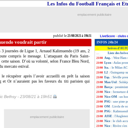
Les Infos du Football Français et E
emplacement publicitaire
publié le
23/08/2021 à 19h51
LiveScore
-
clubs 
uendo voudrait partir
INFOS 24h/24
brèves d'AUJ
...
ès 3 journées de Ligue 1, Arnaud Kalimuendo (19 ans, 2
Liste des brèv
...
doute compris le message. L’attaquant du Paris Saint-
Ang.
: West Ham s
23/08
 cette saison. D’où sa volonté, selon France Bleu Nord,
Lyon
: Aulas prom
23/08
du mercato estival.
Ita.
: le Milan AC 
23/08
L2
: Guingamp su
23/08
e récupérer après l’avoir accueilli en prêt la saison
Esp.
: Séville pren
23/08
et Or n’auraient pas les faveurs du titi parisien qui
Man Utd
: Solskj
23/08
Barça
: pessimis
23/08
Nice
: fermeture 
23/08
ic Bethsy - 23/08/21 à 19h51
Nice-OM
: un ho
23/08
PSG
: une piste
23/08
OM
: Lirola de n
23/08
PSG
: Kalimuendo
23/08
ASSE
: l'Anglete
23/08
emplacement publicitaire
Nice
: le club acc
23/08
Nice
: Rivère s'e
23/08