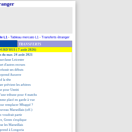
tranger
de L1
-
Tableau mercato L1
-
Transferts étranger
TRANSFERTS
OURD'HUI ( 7 août 2026)
es du mar. 24 août 2021
urclasse Leicester
et d'autres recrues
réussit ses débuts
rprend Auxerre
d la tête
aer prévient les arbitres
me pour Umtiti
d'une tribune pour 4 matchs
mme placé en garde à vue
 pour remplacer Mbappé ?
ouveau Marseillais (off.)
 voudrait partir
rre, Green s'explique
use les Marseillais
n prend à Longoria