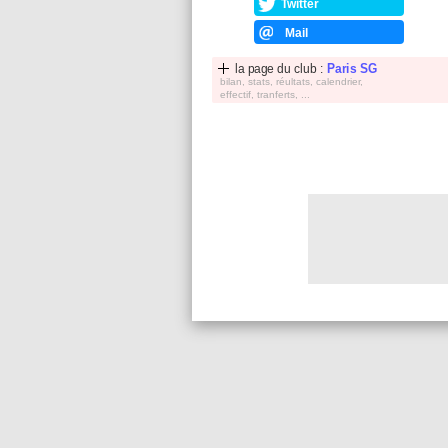
Twitter
Mail
la page du club :
Paris SG
bilan, stats, réultats, calendrier,
effectif, tranferts, ...