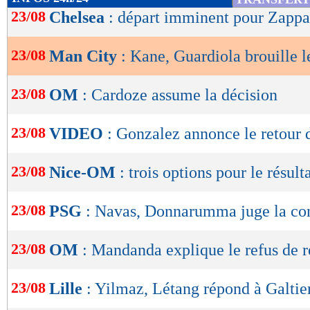
de
23/08
Chelsea
: départ imminent pour Zappa
lecture
23/08
Man City
: Kane, Guardiola brouille l
OK
23/08
OM
: Cardoze assume la décision
23/08
VIDEO
: Gonzalez annonce le retour 
23/08
Nice-OM
: trois options pour le résult
23/08
PSG
: Navas, Donnarumma juge la co
23/08
OM
: Mandanda explique le refus de 
23/08
Lille
: Yilmaz, Létang répond à Galtie